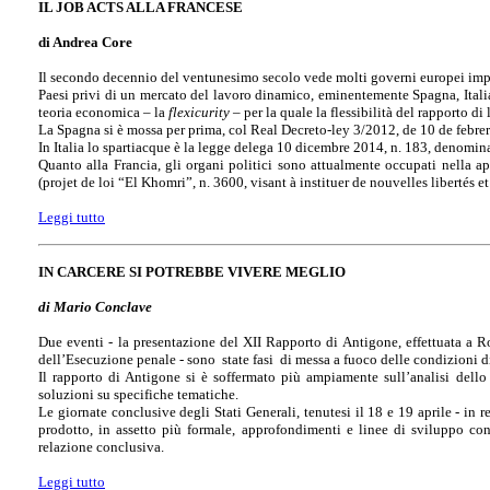
IL JOB ACTS ALLA FRANCESE
di Andrea Core
Il secondo decennio del ventunesimo secolo vede molti governi europei impeg
Paesi privi di un mercato del lavoro dinamico, eminentemente Spagna, Italia
teoria economica – la
flexicurity
– per la quale la flessibilità del rapporto d
La Spagna si è mossa per prima, col Real Decreto-ley 3/2012, de 10 de febre
In Italia lo spartiacque è la legge delega 10 dicembre 2014, n. 183, denominata
Quanto alla Francia, gli organi politici sono attualmente occupati nella a
(projet de loi “El Khomri”, n. 3600, visant à instituer de nouvelles libertés et
Leggi tutto
IN CARCERE SI POTREBBE VIVERE MEGLIO
di Mario Conclave
Due eventi - la presentazione del XII Rapporto di Antigone, effettuata a Rom
dell’Esecuzione penale - sono state fasi di messa a fuoco delle condizioni di 
Il rapporto di Antigone si è soffermato più ampiamente sull’analisi dello 
soluzioni su specifiche tematiche.
Le giornate conclusive degli Stati Generali, tenutesi il 18 e 19 aprile - in 
prodotto, in assetto più formale, approfondimenti e linee di sviluppo con 
relazione conclusiva.
Leggi tutto