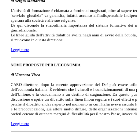
di Sergio Mattarella
L'attività di formazione è chiamata a fornire ai magistrati, oltre al sapere t
"servizio giustizia" va garantita, infatti, accanto all'indispensabile indipe
apertura alla società e alle sue esigenze.
Da qui discende la straordinaria importanza del sistema formativo dei mag
giurisdizionale.
Le linee guida dell'attività didattica svolta negli anni di avvio della Scuol
si muovono in questa direzione.
Leggi tutto
NOVE PROPOSTE PER L'ECONOMIA
di Vincenzo Visco
CARO direttore, dopo la recente approvazione del Def può essere utile 
dell'economia italiana. È evidente che i vincoli e i condizionamenti di una 
dell'Unione, e la condannano a un destino di stagnazione. Da questo punto
discussione e aprire un dibattito sulla linea finora seguita e i suoi effetti è
perché il dibattito andava aperto nel momento in cui l'Italia aveva assunto l
e le preoccupazioni, già allora molto diffuse, delle organizzazioni interna
preferì cercare di ottenere margini di flessibilità per il nostro Paese, invece di
Leggi tutto