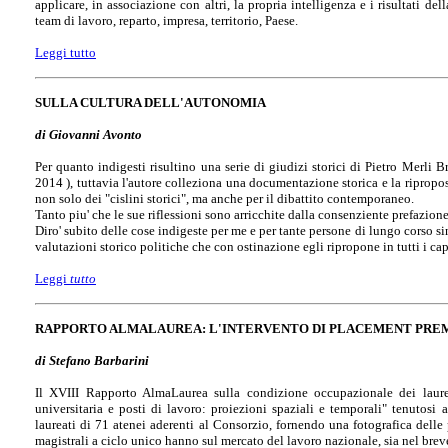
applicare, in associazione con altri, la propria intelligenza e i risultati del
team di lavoro, reparto, impresa, territorio, Paese.
Leggi tutto
SULLA CULTURA DELL'AUTONOMIA
di Giovanni Avonto
Per quanto indigesti risultino una serie di giudizi storici di Pietro Merli B
2014 ), tuttavia l'autore colleziona una documentazione storica e la ripropo
non solo dei "cislini storici", ma anche per il dibattito contemporaneo.
Tanto piu' che le sue riflessioni sono arricchite dalla consenziente prefazio
Diro' subito delle cose indigeste per me e per tante persone di lungo corso s
valutazioni storico politiche che con ostinazione egli ripropone in tutti i cap
Leggi
tutto
RAPPORTO ALMALAUREA: L'INTERVENTO DI PLACEMENT PREMI
di Stefano Barbarini
Il XVIII Rapporto AlmaLaurea sulla condizione occupazionale dei laure
universitaria e posti di lavoro: proiezioni spaziali e temporali" tenutosi 
laureati di 71 atenei aderenti al Consorzio, fornendo una fotografica delle 
magistrali a ciclo unico hanno sul mercato del lavoro nazionale, sia nel bre