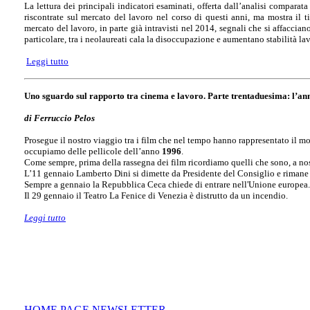
La lettura dei principali indicatori esaminati, offerta dall’analisi comparata
riscontrate sul mercato del lavoro nel corso di questi anni, ma mostra il 
mercato del lavoro, in parte già intravisti nel 2014, segnali che si affaccia
particolare, tra i neolaureati cala la disoccupazione e aumentano stabilità lav
Leggi tutto
Uno sguardo sul rapporto tra cinema e lavoro. Parte trentaduesima: l’a
di Ferruccio Pelos
Prosegue il nostro viaggio tra i film che nel tempo hanno rappresentato il m
occupiamo delle pellicole dell’anno
1996
.
Come sempre, prima della rassegna dei film ricordiamo quelli che sono, a nost
L’11 gennaio Lamberto Dini si dimette da Presidente del Consiglio e rimane in c
Sempre a gennaio la Repubblica Ceca chiede di entrare nell'Unione europea.
Il 29 gennaio il Teatro La Fenice di Venezia è distrutto da un incendio.
Leggi tutto
HOME PAGE NEWSLETTER