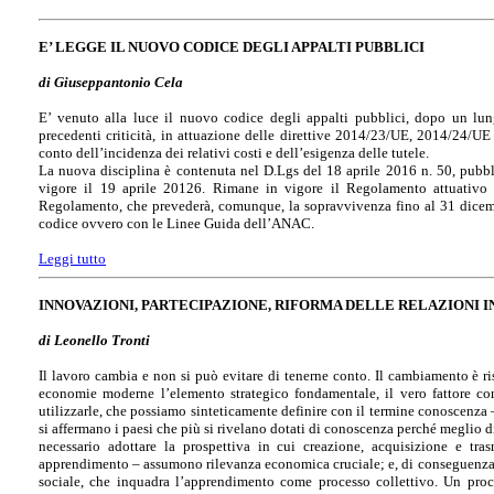
E’ LEGGE IL NUOVO CODICE DEGLI APPALTI PUBBLICI
di Giuseppantonio Cela
E’ venuto alla luce il nuovo codice degli appalti pubblici, dopo un lung
precedenti criticità, in attuazione delle direttive 2014/23/UE, 2014/24/UE
conto dell’incidenza dei relativi costi e dell’esigenza delle tutele.
La nuova disciplina è contenuta nel D.Lgs del 18 aprile 2016 n. 50, pubbli
vigore il 19 aprile 20126. Rimane in vigore il Regolamento attuativo
Regolamento, che prevederà, comunque, la sopravvivenza fino al 31 dicem
codice ovvero con le Linee Guida dell’ANAC.
Leggi tutto
INNOVAZIONI, PARTECIPAZIONE, RIFORMA DELLE RELAZIONI 
di Leonello Tronti
Il lavoro cambia e non si può evitare di tenerne conto. Il cambiamento è ri
economie moderne l’elemento strategico fondamentale, il vero fattore co
utilizzarle, che possiamo sinteticamente definire con il termine conoscenza 
si affermano i paesi che più si rivelano dotati di conoscenza perché meglio di
necessario adottare la prospettiva in cui creazione, acquisizione e tr
apprendimento – assumono rilevanza economica cruciale; e, di conseguenza, 
sociale, che inquadra l’apprendimento come processo collettivo. Un proc