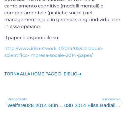
cambiamento cognitivo (modelli mentali) e
comportamentale (pratiche sociali) nel
management e, più in generale, negli individui che
in essa operano.
Il paper è disponibile su:
http://www.irisnetwork.it/2014/05/colloquio-
scientifico-impresa-socale-2014-paper/
TORNA ALLA HOME PAGE DI BIBLIO
Precedente
Successivo
Welfare028-2014 Günther Schmid, Inclusive Growth: What Future for the European Social Model, IZA Policy Paper , Bonn, n. 82, May 2014, 48 pp.
030-2014 Elisa Badiali, Associazione tra imprenditori e tra imprese come innovazione del modello di organizzazione del lavoro e dell’impresa sociale, Colloquio scientifico sull’impresa sociale, 23-34 maggio 2014, Dipartimento di Economia, Università degli Studi di Perugia, 21 pp.