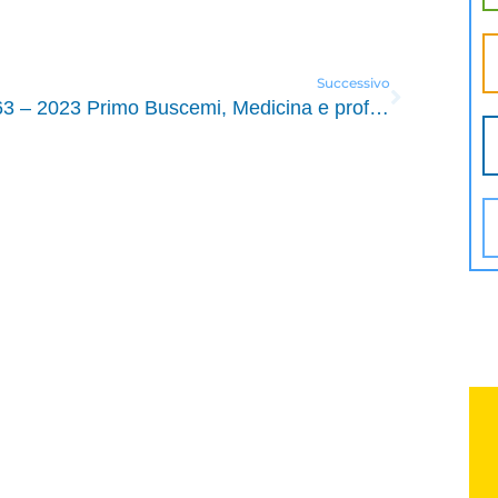
Successivo
1663 – 2023 Primo Buscemi, Medicina e profitto, “ Salute internazionale”, 4 maggio 2023