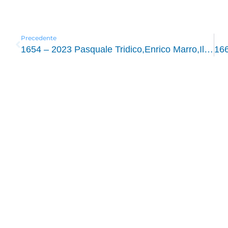
Precedente
1654 – 2023 Pasquale Tridico,Enrico Marro,Il lavoro di oggi la pensione di domani,Solferino,2023,208 pp.