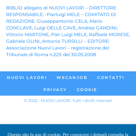
BIBLIO allegato di NUOVI LAVORI – DIRETTORE
RESPONSABILE: -Pierluigi MELE – COMITATO DI
REDAZIONE: Giuseppantonio CELA, Mario
CONCLAVE, Luigi DELLE CAVE, Andrea GANDINI,
Vittorio MARTONE, Pier Luigi MELE, Raffaele MORESE,
Gabriele OLINI, Antonio TURSILLI – EDITORE:
Associazione Nuovi Lavori – registrazione del
Tribunale di Roma n.225 del 30.05.2008
NUOVI LAVORI
WECANJOB
CONTATTI
PRIVACY
COOKIE
© 2022 - NUOVI LAVORI. Tutti i diritti riservati
Questo sito fa uso di cookie. Per conoscere i dettagli consulta la