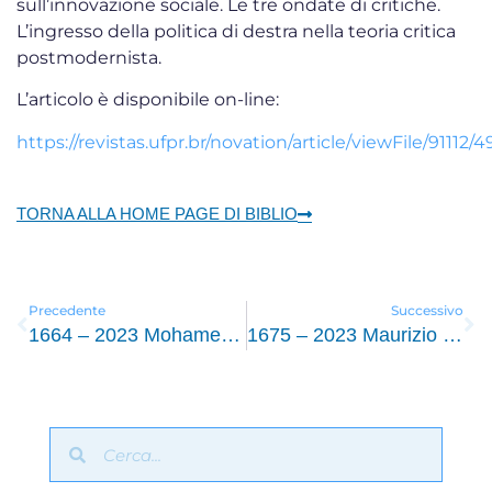
sull’innovazione sociale. Le tre ondate di critiche.
L’ingresso della politica di destra nella teoria critica
postmodernista.
L’articolo è disponibile on-line:
https://revistas.ufpr.br/novation/article/viewFile/91112/
TORNA ALLA HOME PAGE DI BIBLIO
Precedente
Successivo
1664 – 2023 Mohamed Amin Bardaa ,M.Barka Jouini ,En quoi l’entrepreneuriat social et l’innovation sociale constituent-ils un avantage concurrentiel pour les entreprises ?, “Revue Internationale des Sciences de Gestion” n.2 22 Mai 2023,pp. 1111, 1134
1675 – 2023 Maurizio Cavanna, La riforma del Terzo settore tra tipicità e contaminazioni,Quaderni del Dipartimento di Giurisprudenza dell’Università di Torino, giugno 2023,pp.184