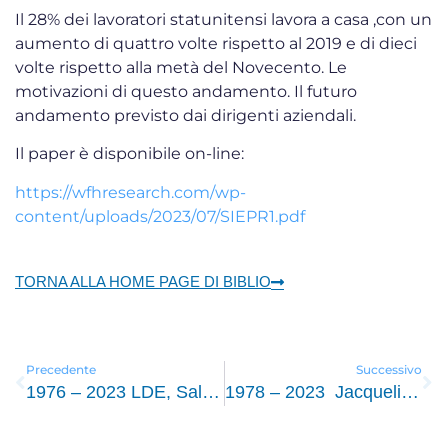
Il 28% dei lavoratori statunitensi lavora a casa ,con un
aumento di quattro volte rispetto al 2019 e di dieci
volte rispetto alla metà del Novecento. Le
motivazioni di questo andamento. Il futuro
andamento previsto dai dirigenti aziendali.
Il paper è disponibile on-line:
https://wfhresearch.com/wp-
content/uploads/2023/07/SIEPR1.pdf
TORNA ALLA HOME PAGE DI BIBLIO
Precedente
Successivo
1976 – 2023 LDE, Salario minimo e dintorni, numero antologico.
1978 – 2023 Jacqueline O’Reyll et al.(a cura di),Youth Labor in Transition: Inequalities, Mobility, and Policies in Europe (International Policy Exchange, Oxford University Press ,2018,pp.735