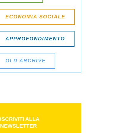
ECONOMIA SOCIALE
APPROFONDIMENTO
OLD ARCHIVE
i studi aziendali e di management e l’innovazione del
ISCRIVITI ALLA
NEWSLETTER