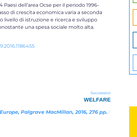
 34 Paesi dell’area Ocse per il periodo 1996-
tasso di crescita economica varia a seconda
o livello di istruzione e ricerca e sviluppo
 nonostante una spesa sociale molto alta.
9.2016.1186455
Successivo
WELFARE
e conoscenze caratterizzanti (body of knowledge) degl
urope, Palgrave MacMillan, 2016, 276 pp.