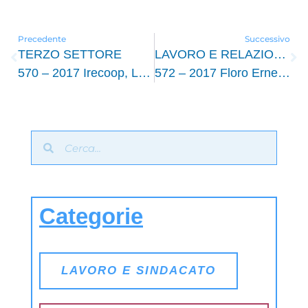
Precedente
Successivo
TERZO SETTORE
LAVORO E RELAZIONI INDUSTRIALI
570 – 2017 Irecoop, Lo sviluppo delle cooperative di comunità. Studio di fattibilità, Roma, 7 settembre 2016,269 pp.
572 – 2017 Floro Ernesto Caroleo, Elvira Ciociano, Sergio Destefanis, The role of the education systems and the labour market institutions in enhancing youth employment: a cross-country analysis, Crisei, Napoli, Discussion Paper, n. 1, 2017, 22 pp.
Categorie
LAVORO E SINDACATO