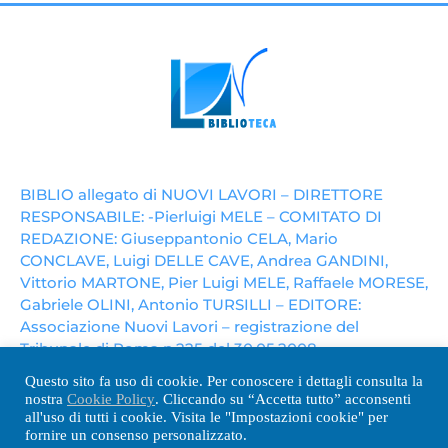
BIBLIO allegato di NUOVI LAVORI – DIRETTORE
RESPONSABILE: -Pierluigi MELE – COMITATO DI
REDAZIONE: Giuseppantonio CELA, Mario
CONCLAVE, Luigi DELLE CAVE, Andrea GANDINI,
Vittorio MARTONE, Pier Luigi MELE, Raffaele MORESE,
Gabriele OLINI, Antonio TURSILLI – EDITORE:
Associazione Nuovi Lavori – registrazione del
Tribunale di Roma n.225 del 30.05.2008
Questo sito fa uso di cookie. Per conoscere i dettagli consulta la
nostra
Cookie Policy
. Cliccando su “Accetta tutto” acconsenti
all'uso di tutti i cookie. Visita le "Impostazioni cookie" per
NUOVI LAVORI
WECANJOB
CONTATTI
fornire un consenso personalizzato.