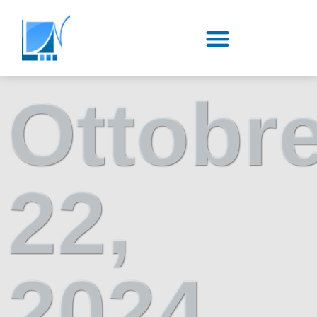
Ottobr
22,
2024