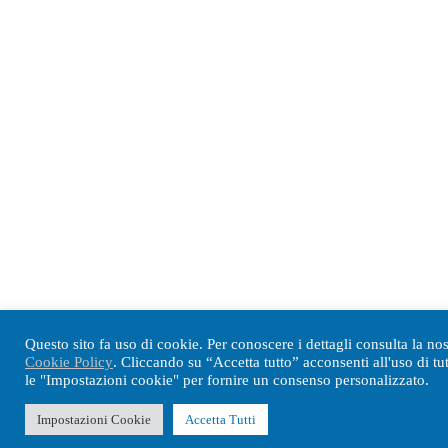
Questo sito fa uso di cookie. Per conoscere i dettagli consulta la nos
Cookie Policy
. Cliccando su “Accetta tutto” acconsenti all'uso di tut
le "Impostazioni cookie" per fornire un consenso personalizzato.
Impostazioni Cookie
Accetta Tutti