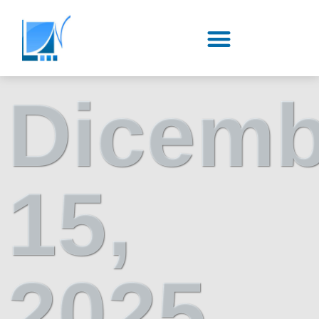
Dicemb
15,
2025