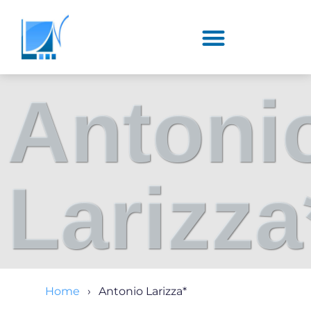
Antoni
Larizza
Home
Antonio Larizza*