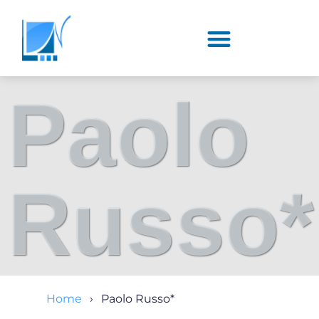
Paolo
Russo*
Home
Paolo Russo*