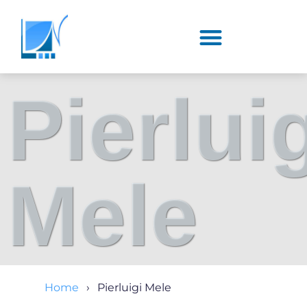
Pierlui
Mele
Home
Pierluigi Mele