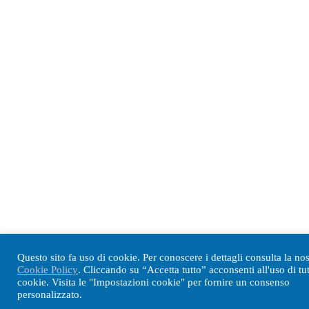
Questo sito fa uso di cookie. Per conoscere i dettagli consulta la nos
Cookie Policy
. Cliccando su “Accetta tutto” acconsenti all'uso di tutt
cookie. Visita le "Impostazioni cookie" per fornire un consenso
personalizzato.