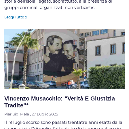
storia dell’isola, legato, soprattutto, alla presenza di
gruppi criminali organizzati non verticistici.
Leggi Tutto »
Vincenzo Musacchio: “Verità E Giustizia
Tradite”*
Pierluigi Mele
27 Luglio 2025
Il 19 luglio scorso sono passati trentatré anni esatti dalla
strage di via D’Amelio, l’attentato di stampo mafioso in