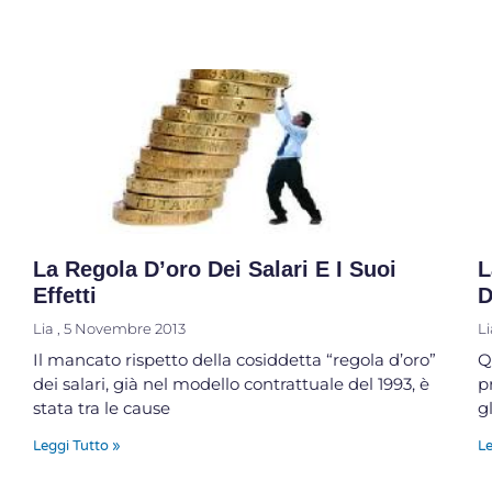
La Regola D’oro Dei Salari E I Suoi
L
Effetti
D
Lia
5 Novembre 2013
L
Il mancato rispetto della cosiddetta “regola d’oro”
Q
dei salari, già nel modello contrattuale del 1993, è
p
stata tra le cause
g
Leggi Tutto »
Le