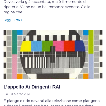
Devo averla già raccontata, ma è il momento di
ripeterla. Viene da un bel romanzo svedese. C’è la
regina che
Leggi Tutto »
L’appello Ai Dirigenti RAI
Lia
31 Marzo 2020
E piango e rido davanti alla televisione come piangono
e ridono i vecchi ,che è poi come piangono e ridono