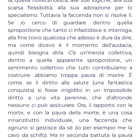
là, quella novecentesca, alle sue logiche, alla sua
scarsa flessibilità, alla sua adorazione per lo
specialismo. Tuttavia la faccenda non si risolve lì.
Se io cerco di guardare dentro quella
sproporzione che tanto ci infastidisce e interroga,
alla fine trovo qualcosa che adesso è dura da dire,
ma come dicevo è il momento dell’audacia,
quindi bisogna dirla. C’è un’inerzia collettiva,
dentro a quella apparente sproporzione, un
sentimento collettivo che tutti contribuiamo a
costruire: abbiamo troppa paura di morire. È
come se il diritto alla salute (una fantastica
conquista) si fosse irrigidito in un impossibile
diritto a una vita perenne, che d’altronde
nessuno ci può assicurare. Ora, il rapporto con la
morte, e con la paura della morte, è una cosa
innanzitutto individuale, una faccenda che
ognuno si gestisce da sé (io per esempio me la
cavo da schifo). Ma in seconda battuta la paura