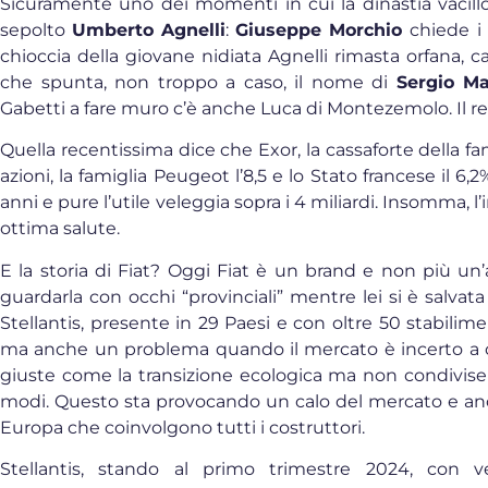
Sicuramente uno dei momenti in cui la dinastia vacil
sepolto
Umberto Agnelli
:
Giuseppe Morchio
chiede i
chioccia della giovane nidiata Agnelli rimasta orfana, c
che spunta, non troppo a caso, il nome di
Sergio M
Gabetti a fare muro c’è anche Luca di Montezemolo. Il re
Quella recentissima dice che Exor, la cassaforte della fam
azioni, la famiglia Peugeot l’8,5 e lo Stato francese il 6,2
anni e pure l’utile veleggia sopra i 4 miliardi. Insomma, 
ottima salute.
E la storia di Fiat? Oggi Fiat è un brand e non più un
guardarla con occhi “provinciali” mentre lei si è salv
Stellantis, presente in 29 Paesi e con oltre 50 stabili
ma anche un problema quando il mercato è incerto a cau
giuste come la transizione ecologica ma non condivise c
modi. Questo sta provocando un calo del mercato e anch
Europa che coinvolgono tutti i costruttori.
Stellantis, stando al primo trimestre 2024, con ve