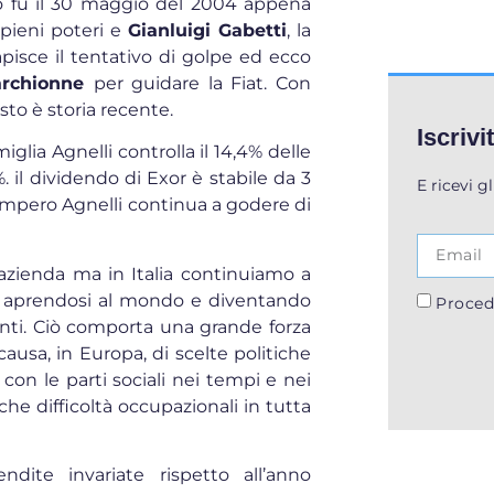
lò fu il 30 maggio del 2004 appena
 pieni poteri e
Gianluigi Gabetti
, la
apisce il tentativo di golpe ed ecco
archionne
per guidare la Fiat. Con
sto è storia recente.
Iscrivi
iglia Agnelli controlla il 14,4% delle
%. il dividendo di Exor è stabile da 3
E ricevi g
l’impero Agnelli continua a godere di
’azienda ma in Italia continuiamo a
ata aprendosi al mondo e diventando
Proced
menti. Ciò comporta una grande forza
sa, in Europa, di scelte politiche
on le parti sociali nei tempi e nei
e difficoltà occupazionali in tutta
ndite invariate rispetto all’anno