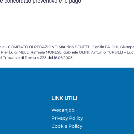
e concordato preventivo e io pago
 – COMITATO DI REDAZIONE: Maurizio BENETTI, Cecilia BRIGHI, Giusepp
ier Luigi MELE, Raffaele MORESE, Gabriele OLINI, Antonio TURSILLI – Lu
 Tribunale di Roma n.228 del 16.06.2008
LINK UTILI
Wecanjob
Privacy Policy
Cookie Policy