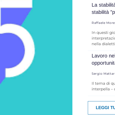
La stabili
stabilità ”
Raffaele Mor
In questi gi
interpretazio
nella dialett
Lavoro nel
opportuni
Sergio Mattar
Il tema di q
interpella –
LEGGI T