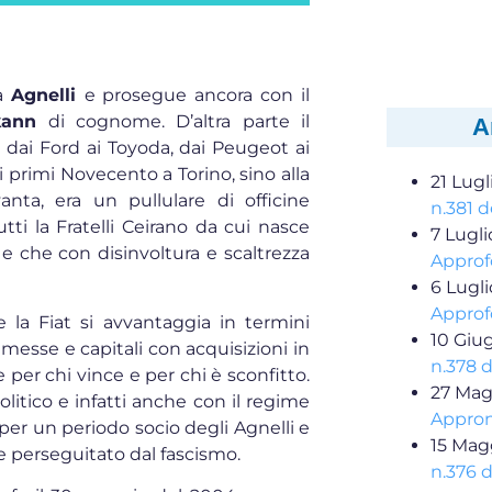
ia
Agnelli
e prosegue ancora con il
kann
di cognome. D’altra parte il
A
 dai Ford ai Toyoda, dai Peugeot ai
 primi Novecento a Torino, sino alla
21 Lugl
anta, era un pullulare di officine
n.381 d
ti la Fratelli Ceirano da cui nasce
7 Lugl
 e che con disinvoltura e scaltrezza
Approf
6 Lugl
Approf
 la Fiat si avvantaggia in termini
10 Giu
messe e capitali con acquisizioni in
n.378 
per chi vince e per chi è sconfitto.
27 Mag
litico e infatti anche con il regime
Appron
 per un periodo socio degli Agnelli e
15 Mag
 e perseguitato dal fascismo.
n.376 d