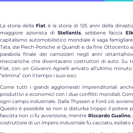
La storia della
Fiat
è la storia di 125 anni della dinast
maggiore azionista di
Stellantis
, sebbene faccia
El
capitalismo automobilistico mondiale è saga famigliare
Tata, dai Piech-Porsche ai Quandt e da fine Ottocento ai
parabola finale dei carrozzieri negli anni ottanta/nov
meccaniche che diventavano costruttori di auto. Su tut
Fiat, con un Giovanni Agnelli arrivato all’ultimo minuto
“elimina” con il tempo i suoi soci.
Come tutti i grandi agglomerati imprenditoriali anche
produttivi e economici con i due conflitti mondiali. Com
ogni campo industriale. Dalla Thyssen a Ford ciò avviene 
Questo è possibile se non si disturba troppo il potere po
fascista non ci fu avversione, mentre
Riccardo Gualino
,
costruttore di un impero industriale fu cacciato, esiliato