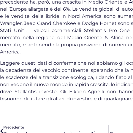
precedente ha, però, una crescita in Medio Oriente e A
nell’Europa allargata è del 6%. Le vendite globali di au
e le vendite delle ibride in Nord America sono aum
Wrangler, Jeep Grand Cherokee e Dodge Hornet sono sta
Stati Uniti. I veicoli commerciali Stellantis Pro On
mercato nella regione del Medio Oriente & Africa nel
mercato, mantenendo la propria posizione di numeri uno
America.
Leggere questi dati ci conferma che noi abbiamo gli occ
la decadenza del vecchio continente, sperando che la
le scadenze della transizione ecologica, ridando fiato al
non vedono il nuovo mondo in rapida crescita, lo indicano
dove Stellantis investe. Gli Elkann-Agnelli non hann
bisnonno di fiutare gli affari, di investire e di guadagnar
Precedente