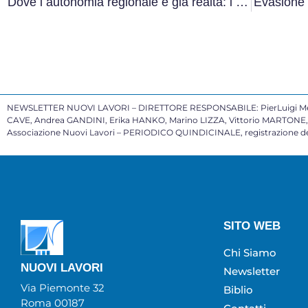
Dove l autonomia regionale è già realtà: i LEP nei servizi per il lavoro
Evasione 
NEWSLETTER NUOVI LAVORI – DIRETTORE RESPONSABILE: PierLuigi Mele
CAVE, Andrea GANDINI, Erika HANKO, Marino LIZZA, Vittorio MARTONE, P
Associazione Nuovi Lavori – PERIODICO QUINDICINALE, registrazione del
SITO WEB
Chi Siamo
NUOVI LAVORI
Newsletter
Via Piemonte 32
Biblio
Roma 00187