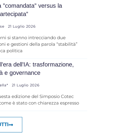
tà ”comandata” versus la
partecipata”
ese
21 Luglio 2026
orni si stanno intrecciando due
ni e gestioni della parola “stabilità”
ica politica
l’era dell’IA: trasformazione,
tà e governance
ella*
21 Luglio 2026
uesta edizione del Simposio Cotec
 come è stato con chiarezza espresso
UTTI