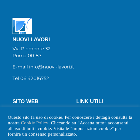
NUOVI LAVORI
Via Piemonte 32
Roma 00187
E-mail info@nuovi-lavori.it
Tel 06 42016752
SITO WEB
LINK UTILI
Chi Siamo
Wecanjob
Questo sito fa uso di cookie. Per conoscere i dettagli consulta la
Newsletter
Privacy Policy
nostra
Cookie Policy
. Cliccando su “Accetta tutto” acconsenti
Biblio
Cookie Policy
all'uso di tutti i cookie. Visita le "Impostazioni cookie" per
fornire un consenso personalizzato.
Contatti