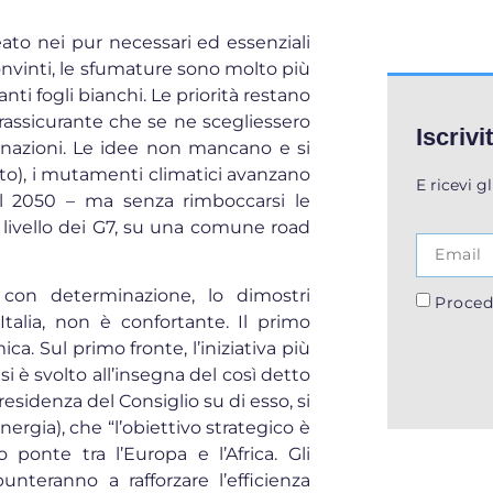
to nei pur necessari ed essenziali
convinti, le sfumature sono molto più
anti fogli bianchi. Le priorità restano
rassicurante che se ne scegliessero
Iscrivi
e nazioni. Le idee non mancano e si
to), i mutamenti climatici avanzano
E ricevi g
al 2050 – ma senza rimboccarsi le
livello dei G7, su una comune road
e con determinazione, lo dimostri
Proced
talia, non è confortante. Il primo
a. Sul primo fronte, l’iniziativa più
si è svolto all’insegna del così detto
residenza del Consiglio su di esso, si
ergia), che “l’obiettivo strategico è
ponte tra l’Europa e l’Africa. Gli
unteranno a rafforzare l’efficienza