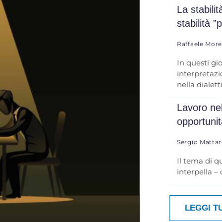
La stabili
stabilità ”
Raffaele Mor
In questi gi
interpretazio
nella dialett
Lavoro nel
opportuni
Sergio Mattar
Il tema di q
interpella –
LEGGI T