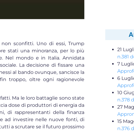
A
 non sconfitti. Uno di essi, Trump
21 Lugl
e stati una minoranza, per lo più
n.381 d
. Nel mondo e in Italia. Annidata
7 Lugl
l sociale. La decisione di fissare una
Approf
 messi al bando ovunque, sancisce la
6 Lugl
fin troppo, oltre ogni ragionevole
Approf
10 Giu
tti. Ma le loro battaglie sono state
n.378 
cia dose di produttori di energia da
27 Mag
i, di rappresentanti della finanza
Appron
e ad investire nelle nuove fonti, di
15 Mag
tutti a scrutare se il futuro prossimo
n.376 d