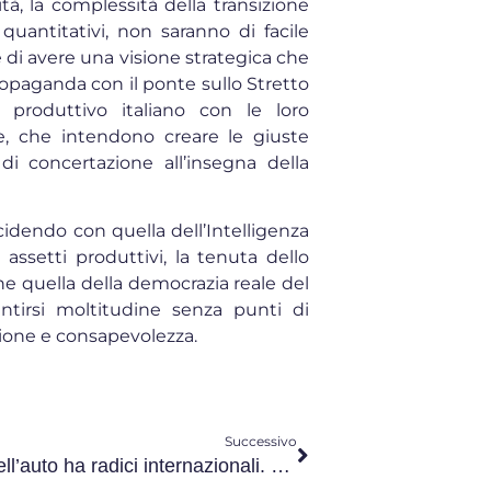
tà, la complessità della transizione
e quantitativi, non saranno di facile
ne di avere una visione strategica che
ropaganda con il ponte sullo Stretto
a produttivo italiano con le loro
e, che intendono creare le giuste
di concertazione all’insegna della
incidendo con quella dell’Intelligenza
 assetti produttivi, la tenuta dello
che quella della democrazia reale del
tirsi moltitudine senza punti di
nazione e consapevolezza.
Successivo
“La crisi dell’auto ha radici internazionali. Elkann non può tradire l’Italia”