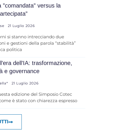
tà ”comandata” versus la
partecipata”
ese
21 Luglio 2026
orni si stanno intrecciando due
ni e gestioni della parola “stabilità”
ica politica
l’era dell’IA: trasformazione,
tà e governance
ella*
21 Luglio 2026
uesta edizione del Simposio Cotec
 come è stato con chiarezza espresso
UTTI