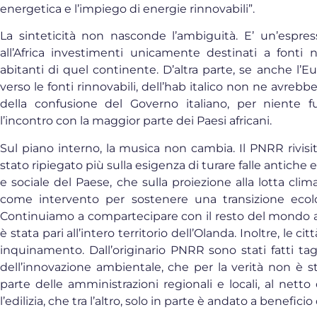
energetica e l’impiego di energie rinnovabili”.
La sinteticità non nasconde l’ambiguità. E’ un’espre
all’Africa investimenti unicamente destinati a fonti n
abitanti di quel continente. D’altra parte, se anche l’Eu
verso le fonti rinnovabili, dell’hab italico non ne avreb
della confusione del Governo italiano, per niente 
l’incontro con la maggior parte dei Paesi africani.
Sul piano interno, la musica non cambia. Il PNRR rivisi
stato ripiegato più sulla esigenza di turare falle antiche
e sociale del Paese, che sulla proiezione alla lotta clim
come intervento per sostenere una transizione ecol
Continuiamo a compartecipare con il resto del mondo 
è stata pari all’intero territorio dell’Olanda. Inoltre, le c
inquinamento. Dall’originario PNRR sono stati fatti tagli
dell’innovazione ambientale, che per la verità non è st
parte delle amministrazioni regionali e locali, al nett
l’edilizia, che tra l’altro, solo in parte è andato a benefic