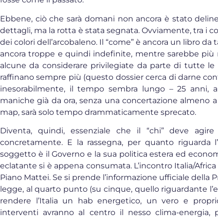
Ebbene, ciò che sarà domani non ancora è stato delinea
dettagli, ma la rotta è stata segnata. Ovviamente, tra i 
dei colori dell’arcobaleno. Il “come” è ancora un libro da t
ancora troppe e quindi indefinite, mentre sarebbe più 
alcune da considerare privilegiate da parte di tutte l
raffinano sempre più (questo dossier cerca di darne con
inesorabilmente, il tempo sembra lungo – 25 anni, 
maniche già da ora, senza una concertazione almeno a 
map, sarà solo tempo drammaticamente sprecato.
Diventa, quindi, essenziale che il “chi” deve agir
concretamente. E la rassegna, per quanto riguarda l’I
soggetto è il Governo e la sua politica estera ed economic
eclatante si è appena consumata. L’incontro Italia/Africa 
Piano Mattei. Se si prende l’informazione ufficiale della P
legge, al quarto punto (su cinque, quello riguardante l’en
rendere l’Italia un hab energetico, un vero e proprio 
interventi avranno al centro il nesso clima-energia, p