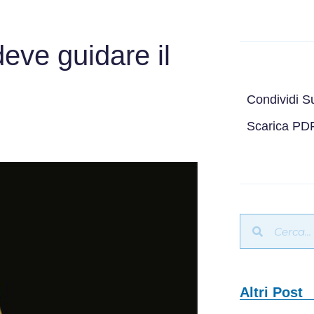
deve guidare il
Condividi S
Scarica PD
Altri Post