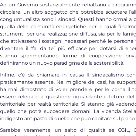
Ad un Governo sostanzialmente refrattario a progra
circolare, un altro soggetto che potrebbe scuotere l’alb
congiunturalista sono i sindaci. Questi hanno ormai a d
quella delle comunità energetiche per le quali finalmen
strumenti per una realizzazione diffusa, sia per le fami
che attivassero i sostegni necessari perché le persone 
diventare il “fai da te” più efficace per dotarsi di ener
stanno sperimentando forme di cooperazione priv
definiranno un nuovo paradigma della sostenibilità.
Infine, c’è da chiamare in causa Il sindacalismo confe
praticamente assente. Nel migliore dei casi, ha suppor
ha mai dimostrato di voler prendere per le corna il t
essere relegato a questione riguardante il futuro del 
territoriale per realtà territoriale. Si stanno già veden
quello che potrà succedere domani. La vicenda Stella
indigesto antipasto di quello che può capitare sul piano 
Sarebbe veramente un salto di qualità se CGIL, 