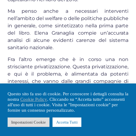
Ma penso anche a necessari interventi
nell’ambito del welfare o delle politiche pubbliche
in generale, come sintetizzato nella prima parte
del libro. Elena Granaglia compie un’accurata
analisi di alcune evidenti carenze del sistema
sanitario nazionale.
Fra l’altro emerge che è in corso una non
strisciante privatizzazione. Questa privatizzazione,
e qui è il problema, è alimentata da potenti
interessi, che vanno dalle grandi compagnie di
assicurazione comprese quelle di origine
Questo sito fa uso di cookie. Per conoscere i dettagli consulta la
cooperativa, a importanti gruppi industriali e
nostra
Cookie Policy
. Cliccando su “Accetta tutto” acconsenti
all’atteggiamento fondamentalmente complice
all'uso di tutti i cookie. Visita le "Impostazioni cookie" per
dei sindacati nella promozione del cosiddetto
fornire un consenso personalizzato.
welfare aziendale.
Impostazioni Cookie
Accetta Tutti
Il processo può essere accuratamente descritto