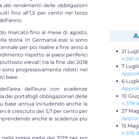
a dei rendimenti delle obbligazioni
i fino all’1,5 per cento nel terzo
 dell’anno.
odo marcato fino al mese di agosto,
A
la storia. In Germania essi si sono
cennale per poi risalire a fine anno a
21 Lugl
rendimento rispetto ai paesi periferici
n.381 d
piuttosto elevati tra la fine del 2018
7 Lugl
 si sono progressivamente ridotti nel
Approf
nti base.
6 Lugl
Approf
dell’area dell’euro con scadenze
10 Giu
a dei portafogli obbligazionari delle
n.378 
o su base annua includendo anche la
27 Mag
ani è cresciuto del 5,7 per cento per
Appron
comprendendo anche le scadenze più
15 Mag
n.376 d
to nella prima parte del 2019 per poi