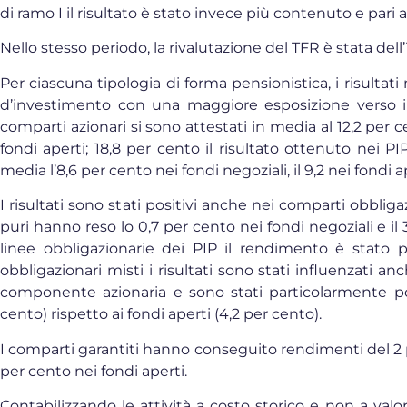
di ramo I il risultato è stato invece più contenuto e pari a
Nello stesso periodo, la rivalutazione del TFR è stata dell
Per ciascuna tipologia di forma pensionistica, i risultati 
d’investimento con una maggiore esposizione verso i ti
comparti azionari si sono attestati in media al 12,2 per c
fondi aperti; 18,8 per cento il risultato ottenuto nei PI
media l’8,6 per cento nei fondi negoziali, il 9,2 nei fondi a
I risultati sono stati positivi anche nei comparti obbligaz
puri hanno reso lo 0,7 per cento nei fondi negoziali e il 
linee obbligazionarie dei PIP il rendimento è stato p
obbligazionari misti i risultati sono stati influenzati a
componente azionaria e sono stati particolarmente posi
cento) rispetto ai fondi aperti (4,2 per cento).
I comparti garantiti hanno conseguito rendimenti del 2 p
per cento nei fondi aperti.
Contabilizzando le attività a costo storico e non a val