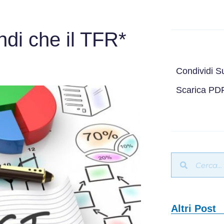
ndi che il TFR*
Condividi S
Scarica PD
Altri Post