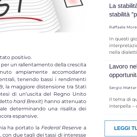
La stabili
stabilità ”
Raffaele Mor
In questi gi
interpretazio
nella dialett
tato positivo.
i per un rallentamento della crescita
Lavoro nel
tenuto ampiamente accomodante
opportuni
entrali, tenendo bassi i rendimenti
9, la maggiore distensione tra Stati
Sergio Mattar
ipotesi di un’uscita del Regno Unito
Il tema di q
ddetto
hard Brexit
) hanno attenuato
interpella –
obale determinando una risalita dei
ncora espansive.
mia ha portato la
Federal Reserve
a
LEGGI T
 con due tagli dei tassi di interesse