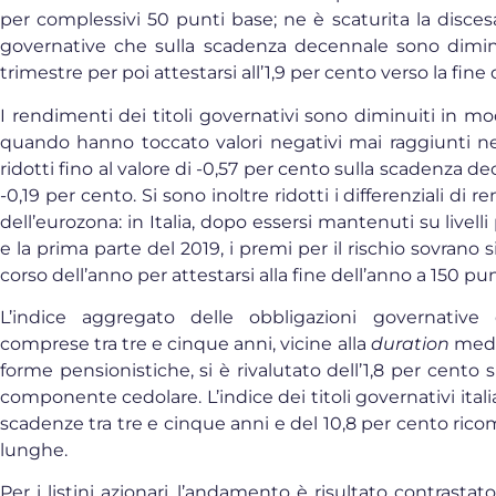
per complessivi 50 punti base; ne è scaturita la disces
governative che sulla scadenza decennale sono diminuit
trimestre per poi attestarsi all’1,9 per cento verso la fine
I rendimenti dei titoli governativi sono diminuiti in m
quando hanno toccato valori negativi mai raggiunti nel
ridotti fino al valore di -0,57 per cento sulla scadenza de
-0,19 per cento. Si sono inoltre ridotti i differenziali di 
dell’eurozona: in Italia, dopo essersi mantenuti su livelli 
e la prima parte del 2019, i premi per il rischio sovrano
corso dell’anno per attestarsi alla fine dell’anno a 150 pu
L’indice aggregato delle obbligazioni governative 
comprese tra tre e cinque anni, vicine alla
duration
medi
forme pensionistiche, si è rivalutato dell’1,8 per cent
componente cedolare. L’indice dei titoli governativi itali
scadenze tra tre e cinque anni e del 10,8 per cento ri
lunghe.
Per i listini azionari, l’andamento è risultato contrasta