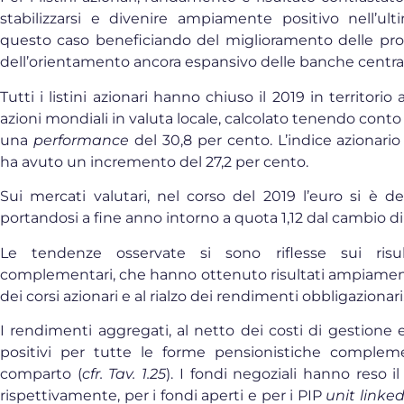
stabilizzarsi e divenire ampiamente positivo nell’ul
questo caso beneficiando del miglioramento delle pros
dell’orientamento ancora espansivo delle banche central
Tutti i listini azionari hanno chiuso il 2019 in territori
azioni mondiali in valuta locale, calcolato tenendo conto 
una
performance
del 30,8 per cento. L’indice azionario
ha avuto un incremento del 27,2 per cento.
Sui mercati valutari, nel corso del 2019 l’euro si è de
portandosi a fine anno intorno a quota 1,12 dal cambio di 
Le tendenze osservate si sono riflesse sui risul
complementari, che hanno ottenuto risultati ampiamente 
dei corsi azionari e al rialzo dei rendimenti obbligazionari
I rendimenti aggregati, al netto dei costi di gestione e 
positivi per tutte le forme pensionistiche compleme
comparto (
cfr. Tav. 1.25
). I fondi negoziali hanno reso il
rispettivamente, per i fondi aperti e per i PIP
unit linke