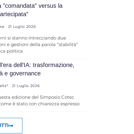
tà ”comandata” versus la
partecipata”
ese
21 Luglio 2026
orni si stanno intrecciando due
ni e gestioni della parola “stabilità”
ica politica
l’era dell’IA: trasformazione,
tà e governance
ella*
21 Luglio 2026
uesta edizione del Simposio Cotec
 come è stato con chiarezza espresso
UTTI