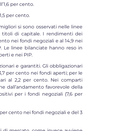
ll’1,6 per cento.
’1,5 per cento.
migliori si sono osservati nelle linee
toli di capitale. I rendimenti dei
ento nei fondi negoziali e al 14,9 nei
P. Le linee bilanciate hanno reso in
perti e nei PIP.
ionari e garantiti. Gli obbligazionari
3,7 per cento nei fondi aperti; per le
ari al 2,2 per cento. Nei comparti
nche dall’andamento favorevole della
tivi per i fondi negoziali (7,6 per
er cento nei fondi negoziali e del 3
ori di mercato, come invece avviene