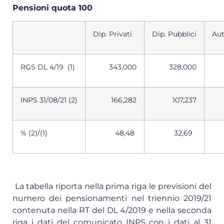
Pensioni quota 100
Dip. Privati
Dip. Pubblici
Au
RGS DL 4/19 (1)
343,000
328,000
INPS 31/08/21 (2)
166,282
107,237
% (2)/(1)
48,48
32,69
2
La tabella riporta nella prima riga le previsioni del
numero dei pensionamenti nel triennio 2019/21
contenuta nella RT del DL 4/2019 e nella seconda
riga i dati del comunicato INPS con i dati al 31