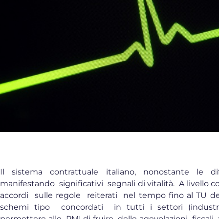
Il sistema contrattuale italiano, nonostante le di
manifestando significativi segnali di vitalità. A livello 
accordi sulle regole reiterati nel tempo fino al TU de
schemi tipo concordati in tutti i settori (industr
permettere alle PMI di fruire delle agevolazioni fiscali, 