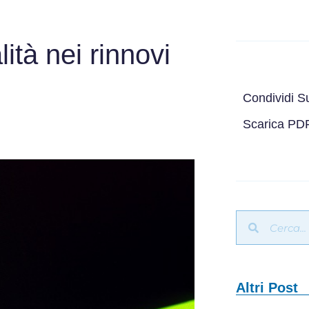
lità nei rinnovi
Condividi S
Scarica PD
Altri Post