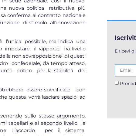
 in sede aziendale. Così il nuovo
a nuova politica retributiva, più
tesa conferma al contratto nazionale
funzione di stimolo all’innovazione
Iscrivi
è l’unica possibile, ma indica una
impostare il rapporto fra livello
E ricevi g
 della non sovrapposizione di questi
adro confederale, da tempo atteso,
punto critico per la stabilità del
Proced
 potrebbero essere specificate con
nche questa vorrà lasciare spazio ad
tervenendo sullo stesso argomento,
mi tabellari e al secondo livello le
zione. L’accordo per il sistema