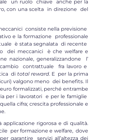
ale un ruolo chiave anche per la
o, con una scelta in direzione del
ccanici consiste nella previsione
rativo e la formazione professionale
ttuale è stata segnalata di recente
do dei meccanici è che welfare e
ne nazionale, generalizzandone l’
scambio contrattuale fra lavoro e
ttica di
total reward
. E per la prima
icuri) valgono meno dei benefits. Il
1 euro formalizzati, perché entrambe
ia per i lavoratori e per le famiglie
lla cifra; crescita professionale e
ne.
 applicazione rigorosa e di qualità.
cile per formazione e welfare, dove
r garantire servizi all’altezza dei