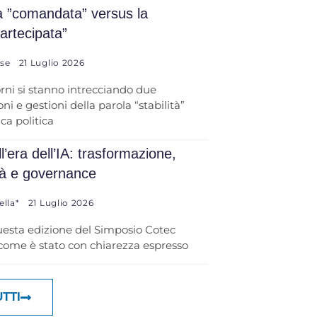
tà ”comandata” versus la
partecipata”
ese
21 Luglio 2026
orni si stanno intrecciando due
ni e gestioni della parola “stabilità”
ica politica
l’era dell’IA: trasformazione,
tà e governance
ella*
21 Luglio 2026
uesta edizione del Simposio Cotec
 come è stato con chiarezza espresso
UTTI