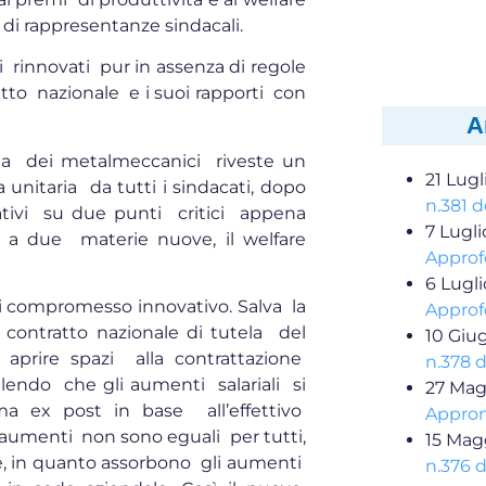
 di rappresentanze sindacali.
ti rinnovati pur in assenza di regole
tto nazionale e i suoi rapporti con
A
oria dei metalmeccanici riveste un
21 Lugl
unitaria da tutti i sindacati, dopo
n.381 d
vativi su due punti critici appena
7 Lugl
i a due materie nuove, il welfare
Approf
6 Lugl
 compromesso innovativo. Salva la
Approf
 contratto nazionale di tutela del
10 Giu
aprire spazi alla contrattazione
n.378 
ilendo che gli aumenti salariali si
27 Mag
a ex post in base all’effettivo
Appron
 aumenti non sono eguali per tutti,
15 Mag
e, in quanto assorbono gli aumenti
n.376 d