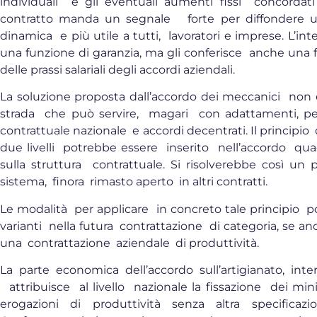
individuali e gli eventuali aumenti fissi concordati
contratto manda un segnale forte per diffondere un
dinamica e più utile a tutti, lavoratori e imprese. L’in
una funzione di garanzia, ma gli conferisce anche una 
delle prassi salariali degli accordi aziendali.
La soluzione proposta dall’accordo dei meccanici non 
strada che può servire, magari con adattamenti, per 
contrattuale nazionale e accordi decentrati. Il principio
due livelli potrebbe essere inserito nell’accordo qu
sulla struttura contrattuale. Si risolverebbe così un 
sistema, finora rimasto aperto in altri contratti.
Le modalità per applicare in concreto tale principio
varianti nella futura contrattazione di categoria, se a
una contrattazione aziendale di produttività.
La parte economica dell’accordo sull’artigianato, in
attribuisce al livello nazionale la fissazione dei mini
erogazioni di produttività senza altra specifica