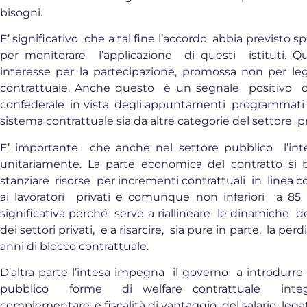
bisogni.
E’ significativo che a tal fine l’accordo abbia previsto sp
per monitorare l’applicazione di questi istituti. Q
interesse per la partecipazione, promossa non per le
contrattuale. Anche questo è un segnale positivo c
confederale in vista degli appuntamenti programmati 
sistema contrattuale sia da altre categorie del settore p
E’ importante che anche nel settore pubblico l’in
unitariamente. La parte economica del contratto si b
stanziare risorse per incrementi contrattuali in linea
ai lavoratori privati e comunque non inferiori a 8
significativa perché serve a riallineare le dinamiche d
dei settori privati, e a risarcire, sia pure in parte, la p
anni di blocco contrattuale.
D’altra parte l’intesa impegna il governo a introdur
pubblico forme di welfare contrattuale integra
complementare, e fiscalità di vantaggio del salario legat