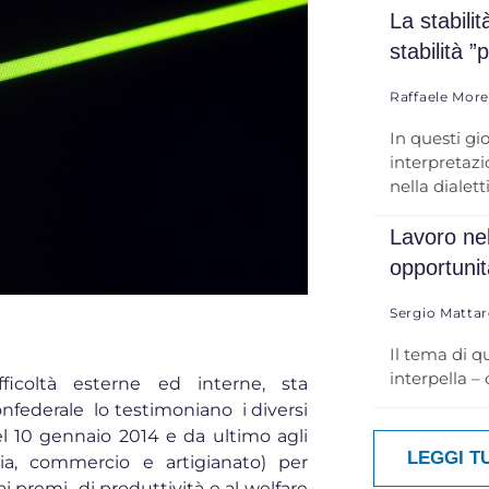
La stabili
stabilità ”
Raffaele Mor
In questi gi
interpretazio
nella dialett
Lavoro nel
opportuni
Sergio Mattar
Il tema di q
interpella –
fficoltà esterne ed interne, sta
confederale lo testimoniano i diversi
l 10 gennaio 2014 e da ultimo agli
LEGGI T
ia, commercio e artigianato) per
ai premi di produttività e al welfare