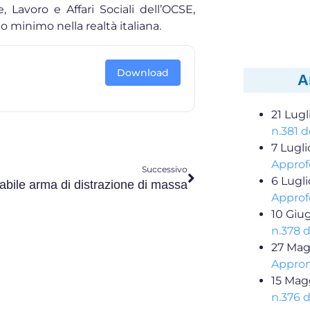
Lavoro e Affari Sociali dell’OCSE,
o minimo nella realtà italiana.
Download
A
21 Lugl
n.381 d
7 Lugl
Approf
Successivo
6 Lugl
abile arma di distrazione di massa
Approf
10 Giu
n.378 
27 Mag
Appron
15 Mag
n.376 d