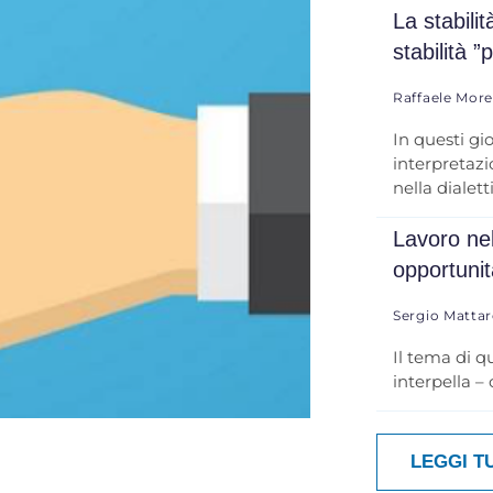
La stabili
stabilità ”
Raffaele Mor
In questi gi
interpretazio
nella dialett
Lavoro nel
opportuni
Sergio Mattar
Il tema di q
interpella –
LEGGI T