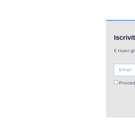
Iscrivi
E ricevi g
Proced