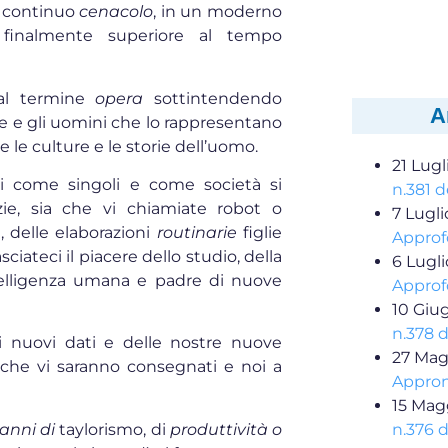
n continuo
cenacolo
, in un moderno
finalmente superiore al tempo
.
 al termine
opera
sottintendendo
A
e e gli uomini che lo rappresentano
 le culture e le storie dell’uomo.
21 Lugl
dui come singoli e come società si
n.381 d
ie, sia che vi chiamiate robot o
7 Lugl
ne, delle elaborazioni
routinarie
figlie
Approf
ciateci il piacere dello studio, della
6 Lugl
’intelligenza umana e padre di nuove
Approf
10 Giu
n.378 
 di nuovi dati e delle nostre nuove
27 Mag
 che vi saranno consegnati e noi a
Appron
15 Mag
anni di
taylorismo, di
produttività o
n.376 d