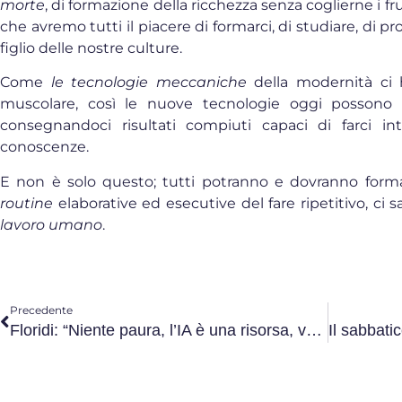
morte
, di formazione della ricchezza senza coglierne i fr
che avremo tutti il piacere di formarci, di studiare, di pr
figlio delle nostre culture.
Come
le tecnologie meccaniche
della modernità ci h
muscolare, così le nuove tecnologie oggi possono lib
consegnandoci risultati compiuti capaci di farci i
conoscenze.
E non è solo questo; tutti potranno e dovranno formars
routine
elaborative ed esecutive del fare ripetitivo, ci 
lavoro umano
.
Precedente
Floridi: “Niente paura, l’IA è una risorsa, va solo governata”