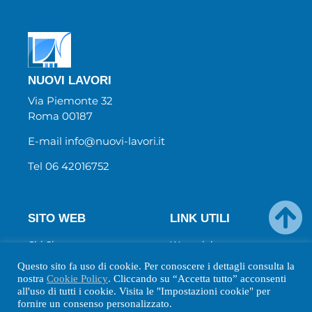
NUOVI LAVORI
Via Piemonte 32
Roma 00187
E-mail info@nuovi-lavori.it
Tel 06 42016752
SITO WEB
LINK UTILI
Chi Siamo
Wecanjob
Newsletter
Privacy Policy
Questo sito fa uso di cookie. Per conoscere i dettagli consulta la
Biblio
Cookie Policy
nostra
Cookie Policy
. Cliccando su “Accetta tutto” acconsenti
all'uso di tutti i cookie. Visita le "Impostazioni cookie" per
Contatti
fornire un consenso personalizzato.