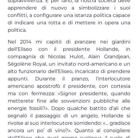
sopravvivenza. E per farlo, la nostra società deve
apprendere di nuovo a simbolizzare i suoi
conflitti, a configurare una istanza politica capace
di indicare una rotta e di mettere in opera una
politica.
Nel 2014 mi capitò di pranzare nei giardini
dell’Eliseo con il presidente Hollande, in
compagnia di Nicolas Hulot, Alain Grandjean,
Ségolène Royal, un invitato nord-americano e un
alto funzionario dell’Eliseo, incaricato di prendere
appunti. Durante il pranzo, l’interlocutore
americano apostrofò il presidente, con cortesia
ma con fermezza: «Signor presidente, quando
metterete fine alle sovvenzioni pubbliche alle
energie fossili?». Dopo qualche battito d’ali che
segnalò il passaggio di un angelo, Hollande si
rivolse al suo interlocutore sorridendo: «… gradisce
ancora un po’ di vino?». Quanto al consigliere
dell’Eliseo che quel giorno svolgeva il ruolo di