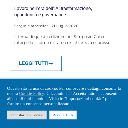
Lavoro nell’era dell’IA: trasformazione,
opportunità e governance
Sergio Mattarella*
21 Luglio 2026
Il tema di questa edizione del Simposio Cotec
interpella – come è stato con chiarezza espresso
LEGGI TUTTI
Questo sito fa uso di cookie. Per conoscere i dettagli consulta la
nostra
Cookie Policy
. Cliccando su “Accetta tutto” acconsenti
all'uso di tutti i cookie. Visita le "Impostazioni cookie" per
Archivio Newsletter
fornire un consenso personalizzato.
Impostazioni Cookie
Accetta Tutti
21 Luglio 2026
-
Newsletter Informazioni
n.381 del 21/07/2026