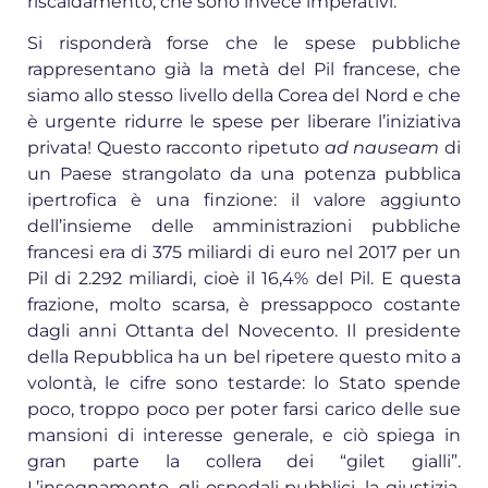
riscaldamento, che sono invece imperativi.
Si risponderà forse che le spese pubbliche
rappresentano già la metà del Pil francese, che
siamo allo stesso livello della Corea del Nord e che
è urgente ridurre le spese per liberare l’iniziativa
privata! Questo racconto ripetuto
ad nauseam
di
un Paese strangolato da una potenza pubblica
ipertrofica è una finzione: il valore aggiunto
dell’insieme delle amministrazioni pubbliche
francesi era di 375 miliardi di euro nel 2017 per un
Pil di 2.292 miliardi, cioè il 16,4% del Pil. E questa
frazione, molto scarsa, è pressappoco costante
dagli anni Ottanta del Novecento. Il presidente
della Repubblica ha un bel ripetere questo mito a
volontà, le cifre sono testarde: lo Stato spende
poco, troppo poco per poter farsi carico delle sue
mansioni di interesse generale, e ciò spiega in
gran parte la collera dei “gilet gialli”.
L’insegnamento, gli ospedali pubblici, la giustizia,