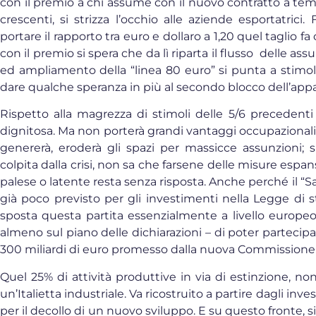
con il premio a chi assume con il nuovo contratto a tem
crescenti, si strizza l’occhio alle aziende esportatrici
portare il rapporto tra euro e dollaro a 1,20 quel taglio f
con il premio si spera che da lì riparta il flusso delle as
ed ampliamento della “linea 80 euro” si punta a stimo
dare qualche speranza in più al secondo blocco dell’appa
Rispetto alla magrezza di stimoli delle 5/6 precedenti
dignitosa. Ma non porterà grandi vantaggi occupazionali.
genererà, eroderà gli spazi per massicce assunzioni; s
colpita dalla crisi, non sa che farsene delle misure espan
palese o latente resta senza risposta. Anche perché il “S
già poco previsto per gli investimenti nella Legge di s
sposta questa partita essenzialmente a livello europ
almeno sul piano delle dichiarazioni – di poter partecipa
300 miliardi di euro promesso dalla nuova Commissione
Quel 25% di attività produttive in via di estinzione, 
un’Italietta industriale. Va ricostruito a partire dagli inve
per il decollo di un nuovo sviluppo. E su questo fronte, 