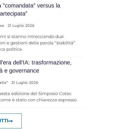
tà ”comandata” versus la
partecipata”
ese
21 Luglio 2026
orni si stanno intrecciando due
ni e gestioni della parola “stabilità”
ica politica
l’era dell’IA: trasformazione,
tà e governance
ella*
21 Luglio 2026
uesta edizione del Simposio Cotec
 come è stato con chiarezza espresso
UTTI