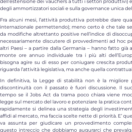
dell’estensione dei vauchers a tutti i settori produttivi) 
degli ammortizzatori sociali e sulla governance unica dell
Fra alcuni mesi, l’attività produttiva potrebbe dare qu
internazionale permettendo); meno certo è che tale 
da modifiche altrettanto positive nell’indice di disocc
necessariamente discutere di provvedimenti ad hoc per 
altri Paesi – a partire dalla Germania – hanno fatto già a
monte ore annuo individuale tra i più alti dell’Eu
bisogna agire su di esso per coniugare crescita produ
riguarda l’attività legislativa, ma anche quella contrattua
In definitiva, la Legge di stabilità non è la migliore
discontinuità con il passato è fuori discussione. Il s
tempo se il Jobs Act da trama poco chiara viene model
legge sul mercato del lavoro e potenziare la pratica contr
rapidamente si delinea una strategia degli investimenti
affidi al mercato, ma faccia scelte nette di priorità. E’ q
va assunta per giudicare un provvedimento compl
questo intreccio che dobbiamo augurarci che prevalg