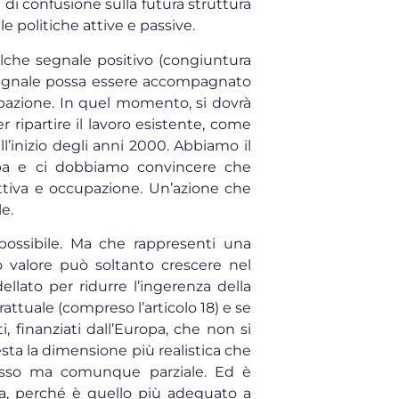
e di confusione sulla futura struttura
e politiche attive e passive.
alche segnale positivo (congiuntura
segnale possa essere accompagnato
upazione. In quel momento, si dovrà
ripartire il lavoro esistente, come
ll’inizio degli anni 2000. Abbiamo il
ropa e ci dobbiamo convincere che
ttiva e occupazione. Un’azione che
le.
 possibile. Ma che rappresenti una
uo valore può soltanto crescere nel
lato per ridurre l’ingerenza della
attuale (compreso l’articolo 18) e se
, finanziati dall’Europa, che non si
uesta la dimensione più realistica che
esso ma comunque parziale. Ed è
a, perché è quello più adeguato a