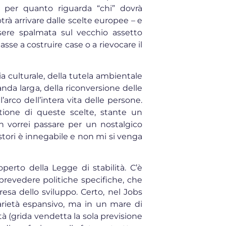
a per quanto riguarda “chi” dovrà
rà arrivare dalle scelte europee – e
ere spalmata sul vecchio assetto
sse a costruire case o a rievocare il
tria culturale, della tutela ambientale
anda larga, della riconversione delle
’arco dell’intera vita delle persone.
tione di queste scelte, stante un
on vorrei passare per un nostalgico
estori è innegabile e non mi si venga
erto della Legge di stabilità. C’è
 prevedere politiche specifiche, che
esa dello sviluppo. Certo, nel Jobs
darietà espansivo, ma in un mare di
tà (grida vendetta la sola previsione