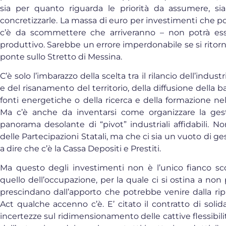
sia per quanto riguarda le priorità da assumere, si
concretizzarle. La massa di euro per investimenti che pot
c’è da scommettere che arriveranno – non potrà ess
produttivo. Sarebbe un errore imperdonabile se si ritorna
ponte sullo Stretto di Messina.
C’è solo l’imbarazzo della scelta tra il rilancio dell’indus
e del risanamento del territorio, della diffusione della b
fonti energetiche o della ricerca e della formazione nell
Ma c’è anche da inventarsi come organizzare la ges
panorama desolante di “pivot” industriali affidabili. N
delle Partecipazioni Statali, ma che ci sia un vuoto di g
a dire che c’è la Cassa Depositi e Prestiti.
Ma questo degli investimenti non è l’unico fianco scop
quello dell’occupazione, per la quale ci si ostina a non
prescindano dall’apporto che potrebbe venire dalla ripr
Act qualche accenno c’è. E’ citato il contratto di soli
incertezze sul ridimensionamento delle cattive flessibili