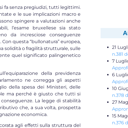
i fa senza pregiudizi, tutti legittimi.
ntate e le sue implicazioni macro e
sono spingere a valutazioni anche
bili, l’esame bruxellese sia stato
A
meno da incresciose conseguenze
li. Con questa “bullonatura” europea,
21 Lugl
 solidità o fragilità strutturale, sulle
n.381 d
ente quel significato palingenetico
7 Lugl
Approf
ull’equiparazione della previdenza
6 Lugl
Parlamento ne corregga gli aspetti
Approf
io della spesa dei Ministeri, delle
10 Giu
ole ma perché è giusto che tutti si
n.378 
le conseguenze. La legge di stabilità
27 Mag
ributivo che, a sua volta, prospetta
Appron
stagnazione economica.
15 Mag
n.376 d
ata agli effetti sulla struttura del