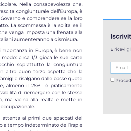
icolare. Nella consapevolezza che,
 crescita congiunturale dell’Europa, è
Governo e comprendere se la loro
tto. La scommessa è la solita: se il
e che venga imposta una frenata alla
Iscrivi
 italiani aumenteranno a dismisura.
E ricevi g
r importanza in Europa, è bene non
modo: circa 1/3 gioca le sue carte
’occhio soprattutto la congiuntura
un altro buon terzo aspetta che la
amiglie risalgano dalle basse quote
Proced
ine, almeno il 25% è praticamente
sibilità di riemergere con le stesse
na, ma vicina alla realtà e mette in
lo occupazionale.
e attenta ai primi due spaccati del
ro a tempo indeterminato dell’Irap e