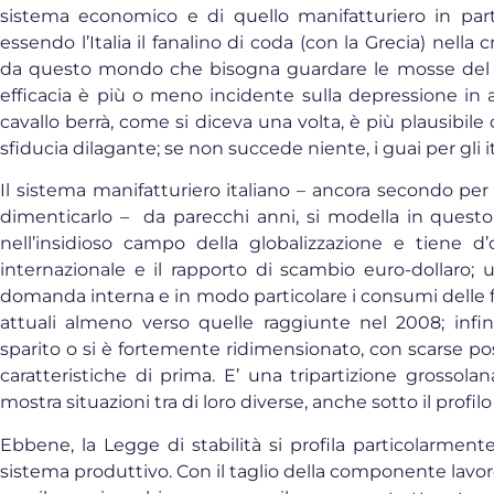
sistema economico e di quello manifatturiero in part
essendo l’Italia il fanalino di coda (con la Grecia) nella
da questo mondo che bisogna guardare le mosse del 
efficacia è più o meno incidente sulla depressione in a
cavallo berrà, come si diceva una volta, è più plausibil
sfiducia dilagante; se non succede niente, i guai per gli
Il sistema manifatturiero italiano – ancora secondo pe
dimenticarlo – da parecchi anni, si modella in questo 
nell’insidioso campo della globalizzazione e tiene d
internazionale e il rapporto di scambio euro-dollaro; 
domanda interna e in modo particolare i consumi delle f
attuali almeno verso quelle raggiunte nel 2008; inf
sparito o si è fortemente ridimensionato, con scarse pos
caratteristiche di prima. E’ una tripartizione grossola
mostra situazioni tra di loro diverse, anche sotto il profi
Ebbene, la Legge di stabilità si profila particolarment
sistema produttivo. Con il taglio della componente lavo