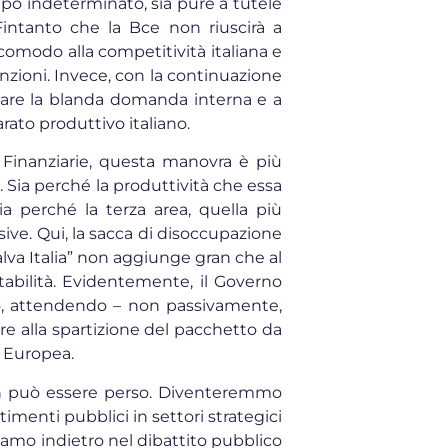
po indeterminato, sia pure a tutele
. Fintanto che la Bce non riuscirà a
a comodo alla competitività italiana e
sunzioni. Invece, con la continuazione
lare la blanda domanda interna e a
rato produttivo italiano.
 Finanziarie, questa manovra è più
 Sia perché la produttività che essa
ia perché la terza area, quella più
sive. Qui, la sacca di disoccupazione
alva Italia” non aggiunge gran che al
tabilità. Evidentemente, il Governo
eo, attendendo – non passivamente,
re alla spartizione del pacchetto da
 Europea.
non può essere perso. Diventeremmo
stimenti pubblici in settori strategici
siamo indietro nel dibattito pubblico