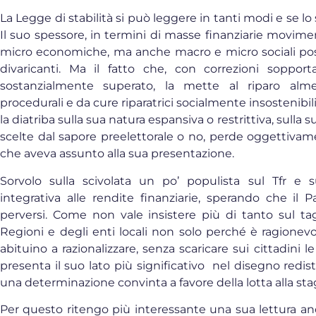
La Legge di stabilità si può leggere in tanti modi e se lo s
Il suo spessore, in termini di masse finanziarie movime
micro economiche, ma anche macro e micro sociali pos
divaricanti. Ma il fatto che, con correzioni sopporta
sostanzialmente superato, la mette al riparo al
procedurali e da cure riparatrici socialmente insostenibi
la diatriba sulla sua natura espansiva o restrittiva, sulla sua
scelte dal sapore preelettorale o no, perde oggettivam
che aveva assunto alla sua presentazione.
Sorvolo sulla scivolata un po’ populista sul Tfr e s
integrativa alle rendite finanziarie, sperando che il 
perversi. Come non vale insistere più di tanto sul tagl
Regioni e degli enti locali non solo perché è ragionev
abituino a razionalizzare, senza scaricare sui cittadini 
presenta il suo lato più significativo nel disegno redist
una determinazione convinta a favore della lotta alla 
Per questo ritengo più interessante una sua lettura ancor