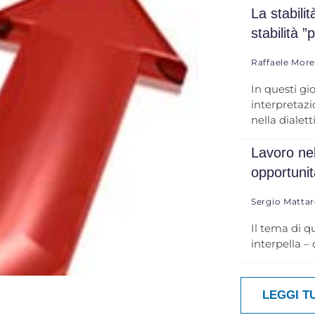
La stabili
stabilità ”
Raffaele Mor
In questi gi
interpretazio
nella dialett
Lavoro nel
opportuni
Sergio Mattar
Il tema di q
interpella –
LEGGI T