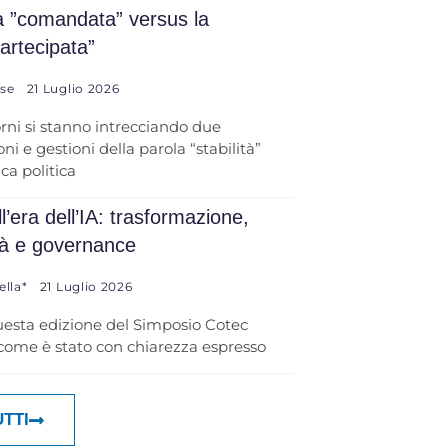
tà ”comandata” versus la
partecipata”
ese
21 Luglio 2026
orni si stanno intrecciando due
ni e gestioni della parola “stabilità”
ica politica
l’era dell’IA: trasformazione,
tà e governance
ella*
21 Luglio 2026
uesta edizione del Simposio Cotec
 come è stato con chiarezza espresso
UTTI