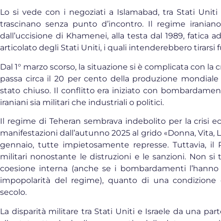
Lo si vede con i negoziati a Islamabad, tra Stati Uniti
trascinano senza punto d’incontro. Il regime iranian
dall’uccisione di Khamenei, alla testa dal 1989, fatica a
articolato degli Stati Uniti, i quali intenderebbero tirars
Dal 1° marzo scorso, la situazione si è complicata con la 
passa circa il 20 per cento della produzione mondiale 
stato chiuso. Il conflitto era iniziato con bombardamenti
iraniani sia militari che industriali o politici.
Il regime di Teheran sembrava indebolito per la crisi 
manifestazioni dall’autunno 2025 al grido «Donna, Vita, Li
gennaio, tutte impietosamente represse. Tuttavia, il P
militari nonostante le distruzioni e le sanzioni. Non si 
coesione interna (anche se i bombardamenti l’hanno f
impopolarità del regime), quanto di una condizione c
secolo.
La disparità militare tra Stati Uniti e Israele da una par