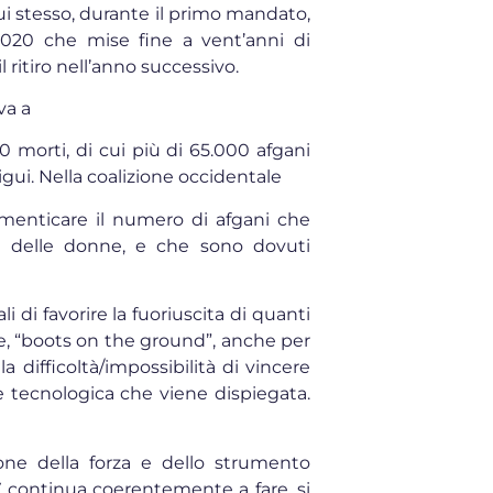
lui stesso, durante il primo mandato,
2020 che mise fine a vent’anni di
 ritiro nell’anno successivo.
va a
00 morti, di cui più di 65.000 afgani
tigui. Nella coalizione occidentale
dimenticare il numero di afgani che
e delle donne, e che sono dovuti
i di favorire la fuoriuscita di quanti
e, “boots on the ground”, anche per
a difficoltà/impossibilità di vincere
e tecnologica che viene dispiegata.
ione della forza e dello strumento
IV continua coerentemente a fare, si