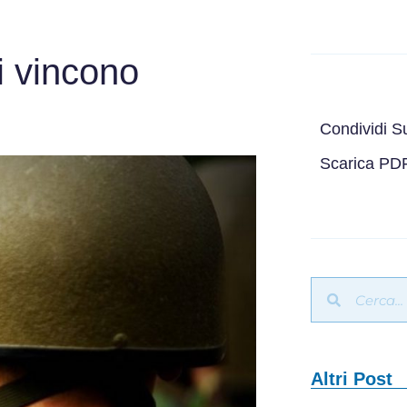
i vincono
Condividi S
Scarica PD
Altri Post