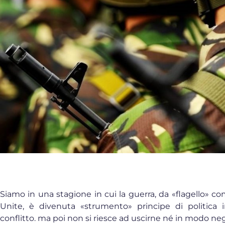
Siamo in una stagione in cui la guerra, da «flagello» co
Unite, è divenuta «strumento» principe di politica i
conflitto. ma poi non si riesce ad uscirne né in modo nego