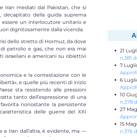
 e Iran mediati dal Pakistan, che si
o, decapitato della guida suprema
d essere un interlocutore unitario e
i fuori dignitosamente dalla vicenda.
A
crisi dello stretto di Hormuz, da dove
di petrolio e gas, che non era mai
21 Lugl
 israeliani e americani su obiettivi
n.381 d
7 Lugl
Approf
economica e la contestazione con le
6 Lugl
bertà», e quelle più recenti di inizio
Approf
aese sta resistendo alle pressioni
10 Giu
tratta tanto dell’espressione di una
n.378 
avorita nonostante la persistente
27 Mag
aratteristica delle guerre del XXI
Appron
15 Mag
te e Iran dall’altra, è evidente, ma —
n.376 d