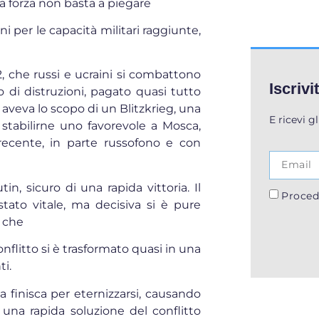
a forza non basta a piegare
i per le capacità militari raggiunte,
2, che russi e ucraini si combattono
Iscrivi
 di distruzioni, pagato quasi tutto
e aveva lo scopo di un Blitzkrieg, una
E ricevi g
stabilirne uno favorevole a Mosca,
recente, in parte russofono e con
n, sicuro di una rapida vittoria. Il
Proced
stato vitale, ma decisiva si è pure
, che
onflitto si è trasformato quasi in una
ti.
finisca per eternizzarsi, causando
na rapida soluzione del conflitto