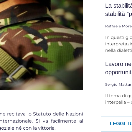
La stabili
stabilità ”
Raffaele Mor
In questi gi
interpretazio
nella dialett
Lavoro nel
opportuni
Sergio Mattar
Il tema di q
interpella –
me recitava lo Statuto delle Nazioni
nternazionale. Si va facilmente al
LEGGI T
ziale né con la vittoria.