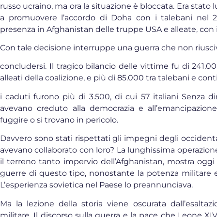
russo ucraino, ma ora la situazione è bloccata. Era stato 
a promuovere l’accordo di Doha con i talebani nel 
presenza in Afghanistan delle truppe USA e alleate, con il
Con tale decisione interruppe una guerra che non riusci
concludersi. Il tragico bilancio delle vittime fu di 241.0
alleati della coalizione, e più di 85.000 tra talebani e con
i caduti furono più di 3.500, di cui 57 italiani Senza 
avevano creduto alla democrazia e all’emancipazion
fuggire o si trovano in pericolo.
Davvero sono stati rispettati gli impegni degli occidental
avevano collaborato con loro? La lunghissima operazion
il terreno tanto impervio dell’Afghanistan, mostra oggi l
guerre di questo tipo, nonostante la potenza militare 
L’esperienza sovietica nel Paese lo preannunciava.
Ma la lezione della storia viene oscurata dall’esaltaz
militare. Il discorso sulla guerra e la pace che Leone X