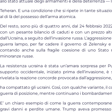
allo stato attuale degli armamenti e della deterrenza — l
Teheran. E una condizione che si ripete in tante situazion
al di là del possesso dell’arma atomica.
Del resto, sono più di quattro anni, dal 24 febbraio 202
con un pesante bilancio di caduti e con un prezzo alto
dall’Ucraina, a seguito dell’invasione russa. L’aggression
guerra lampo, per far cadere il governo di Zelensky e 
contando anche sulla fragile coesione di uno Stato 
minoranze russe.
La resistenza ucraina è stata un’amara sorpresa per Puti
supporto occidentale, iniziato prima dell’invasione, è 
rivelata la reazione concorde provocata dall’aggressione
ha compattato gli ucraini. Cosı̀, con qualche variante, il c
guerra di posizione, mentre continuano i bombardamen
E’ un chiaro esempio di come la guerra contemporanea 
gravi danni e perdite umane. Trump aveva promesso u