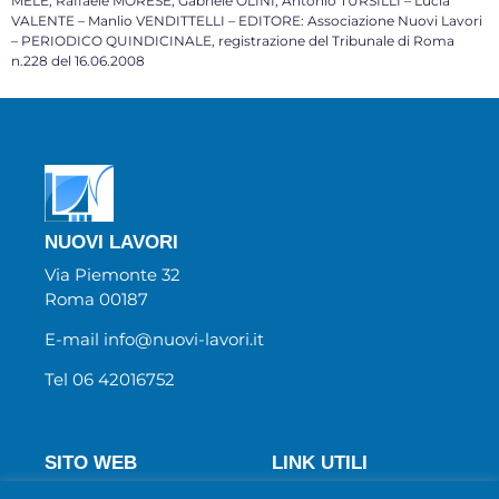
MELE, Raffaele MORESE, Gabriele OLINI, Antonio TURSILLI – Lucia
VALENTE – Manlio VENDITTELLI – EDITORE: Associazione Nuovi Lavori
– PERIODICO QUINDICINALE, registrazione del Tribunale di Roma
n.228 del 16.06.2008
NUOVI LAVORI
Via Piemonte 32
Roma 00187
E-mail info@nuovi-lavori.it
Tel 06 42016752
SITO WEB
LINK UTILI