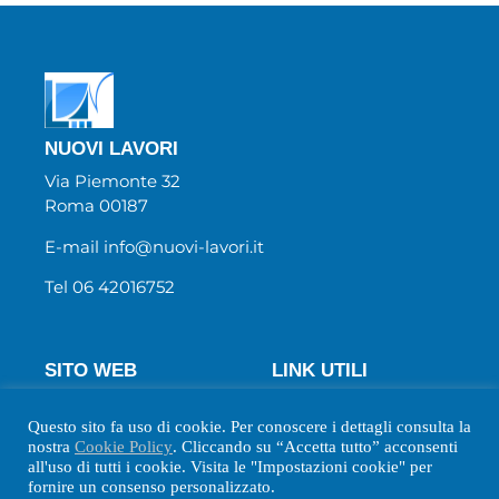
NUOVI LAVORI
Via Piemonte 32
Roma 00187
E-mail info@nuovi-lavori.it
Tel 06 42016752
SITO WEB
LINK UTILI
Chi Siamo
Wecanjob
Questo sito fa uso di cookie. Per conoscere i dettagli consulta la
Newsletter
Privacy Policy
nostra
Cookie Policy
. Cliccando su “Accetta tutto” acconsenti
Biblio
Cookie Policy
all'uso di tutti i cookie. Visita le "Impostazioni cookie" per
fornire un consenso personalizzato.
Contatti