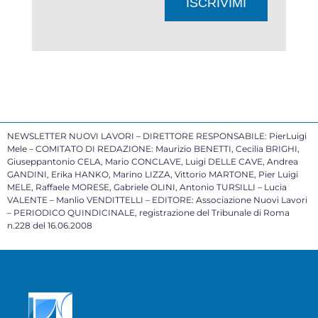
ISCRIVIMI
NEWSLETTER NUOVI LAVORI – DIRETTORE RESPONSABILE: PierLuigi
Mele – COMITATO DI REDAZIONE: Maurizio BENETTI, Cecilia BRIGHI,
Giuseppantonio CELA, Mario CONCLAVE, Luigi DELLE CAVE, Andrea
GANDINI, Erika HANKO, Marino LIZZA, Vittorio MARTONE, Pier Luigi
MELE, Raffaele MORESE, Gabriele OLINI, Antonio TURSILLI – Lucia
VALENTE – Manlio VENDITTELLI – EDITORE: Associazione Nuovi Lavori
– PERIODICO QUINDICINALE, registrazione del Tribunale di Roma
n.228 del 16.06.2008