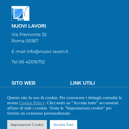
NUOVI LAVORI
Via Piemonte 32
Roma 00187
E-mail info@nuovi-lavori.it
Tel 06 42016752
SITO WEB
LINK UTILI
Chi Siamo
Wecanjob
Questo sito fa uso di cookie. Per conoscere i dettagli consulta la
Newsletter
Privacy Policy
nostra
Cookie Policy
. Cliccando su “Accetta tutto” acconsenti
Biblio
Cookie Policy
all'uso di tutti i cookie. Visita le "Impostazioni cookie" per
fornire un consenso personalizzato.
Contatti
Impostazioni Cookie
Accetta Tutti