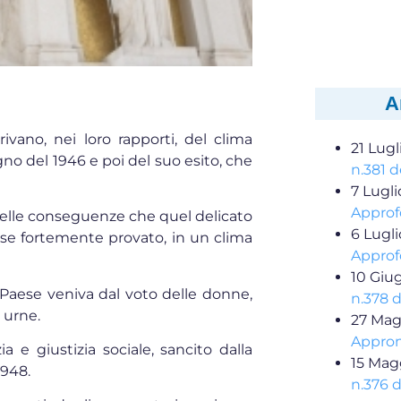
A
rivano, nei loro rapporti, del clima
21 Lugl
no del 1946 e poi del suo esito, che
n.381 d
7 Lugl
Approf
delle conseguenze che quel delicato
6 Lugl
se fortemente provato, in un clima
Approf
10 Giu
Paese veniva dal voto delle donne,
n.378 
 urne.
27 Mag
Appron
 e giustizia sociale, sancito dalla
15 Mag
1948.
n.376 d