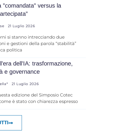
tà ”comandata” versus la
partecipata”
ese
21 Luglio 2026
orni si stanno intrecciando due
ni e gestioni della parola “stabilità”
ica politica
l’era dell’IA: trasformazione,
tà e governance
ella*
21 Luglio 2026
uesta edizione del Simposio Cotec
 come è stato con chiarezza espresso
UTTI