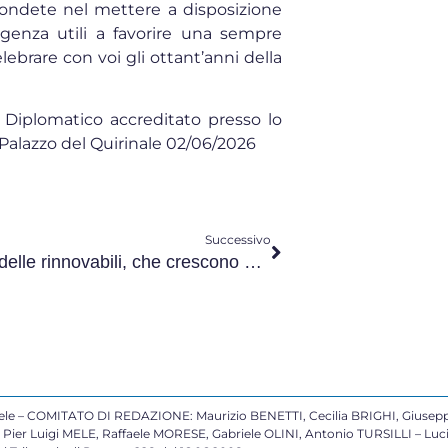
ondete nel mettere a disposizione
igenza utili a favorire una sempre
elebrare con voi gli ottant’anni della
 Diplomatico accreditato presso lo
, Palazzo del Quirinale 02/06/2026
Successivo
Il futuro è delle rinnovabili, che crescono dal basso
 – COMITATO DI REDAZIONE: Maurizio BENETTI, Cecilia BRIGHI, Giusepp
ier Luigi MELE, Raffaele MORESE, Gabriele OLINI, Antonio TURSILLI – Lu