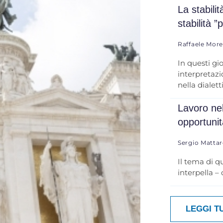
La stabili
stabilità ”
Raffaele Mor
In questi gi
interpretazio
nella dialett
Lavoro nel
opportuni
Sergio Mattar
Il tema di q
interpella –
LEGGI T