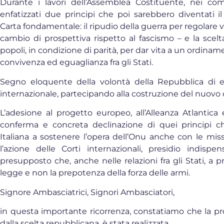
Durante i lavori dell’Assemblea Costituente, nei co
enfatizzati due principi che poi sarebbero diventati il 
Carta fondamentale: il ripudio della guerra per regolare v
cambio di prospettiva rispetto al fascismo – e la scelt
popoli, in condizione di parità, per dar vita a un ordina
convivenza ed eguaglianza fra gli Stati.
Segno eloquente della volontà della Repubblica di e
internazionale, partecipando alla costruzione del nuovo o
L’adesione al progetto europeo, all’Alleanza Atlantica 
conferma e concreta declinazione di quei principi 
Italiana a sostenere l’opera dell’Onu anche con le mis
l’azione delle Corti internazionali, presidio indispe
presupposto che, anche nelle relazioni fra gli Stati, a p
legge e non la prepotenza della forza delle armi.
Signore Ambasciatrici, Signori Ambasciatori,
in questa importante ricorrenza, constatiamo che la pr
dalla scelta repubblicana, è stata realizzata.