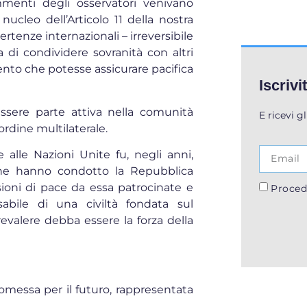
mmenti degli osservatori venivano
nucleo dell’Articolo 11 della nostra
ertenze internazionali – irreversibile
a di condividere sovranità con altri
mento che potesse assicurare pacifica
Iscrivi
ssere parte attiva nella comunità
E ricevi g
rdine multilaterale.
e alle Nazioni Unite fu, negli anni,
che hanno condotto la Repubblica
sioni di pace da essa patrocinate e
Proced
nsabile di una civiltà fondata sul
revalere debba essere la forza della
omessa per il futuro, rappresentata