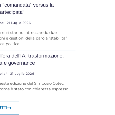
tà ”comandata” versus la
partecipata”
ese
21 Luglio 2026
orni si stanno intrecciando due
ni e gestioni della parola “stabilità”
ica politica
l’era dell’IA: trasformazione,
tà e governance
ella*
21 Luglio 2026
uesta edizione del Simposio Cotec
 come è stato con chiarezza espresso
UTTI