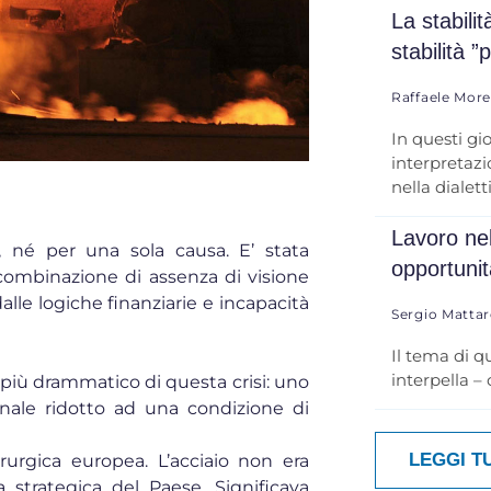
La stabili
stabilità ”
Raffaele Mor
In questi gi
interpretazio
nella dialett
Lavoro nel
o, né per una sola causa. E’ stata
opportuni
ombinazione di assenza di visione
alle logiche finanziarie e incapacità
Sergio Mattar
Il tema di q
interpella –
o più drammatico di questa crisi: uno
nale ridotto ad una condizione di
LEGGI T
rurgica europea. L’acciaio non era
a strategica del Paese. Significava