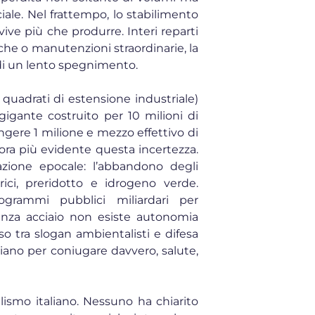
ale. Nel frattempo, lo stabilimento
ive più che produrre. Interi reparti
che o manutenzioni straordinarie, la
 di un lento spegnimento.
 quadrati di estensione industriale)
igante costruito per 10 milioni di
gere 1 milione e mezzo effettivo di
ora più evidente questa incertezza.
azione epocale: l’abbandono degli
trici, preridotto e idrogeno verde.
rammi pubblici miliardari per
enza acciaio non esiste autonomia
peso tra slogan ambientalisti e difesa
piano per coniugare davvero, salute,
lismo italiano. Nessuno ha chiarito