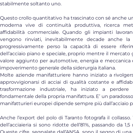
stabilmente soltanto uno.
Questo crollo quantitativo ha trascinato con sé anche un
moderna vive di continuità produttiva, ricerca meta
affidabilità commerciale. Quando gli impianti lavora
vengono rinviati, inevitabilmente decade anche la 
progressivamente perso la capacità di essere rifer
dell’acciaio piano e speciale, proprio mentre il mercato 
valore aggiunto per automotive, energia e meccanica di 
impoverimento generale della siderurgia italiana.
Molte aziende manifatturiere hanno iniziato a rivolger
approvvigionarsi di acciai di qualità costante e affidabi
trasformazione industriale, ha iniziato a perder
fondamentale della propria manifattura. E’ un paradosso
manifatturieri europei dipende sempre più dall’acciaio p
Anche l’export del polo di Taranto fotografa il collasso. 
dell’acciaieria si sono ridotte dell’81%, passando da 1,5 
Queste cifre, segnalate dall’ANSA, sono il segno di un