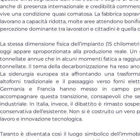
anche di presenza internazionale e credibilità commerci
vive una condizione quasi comatosa. La fabbrica sopravv
lavorano a capacità ridotta, molte aree attendono bonifi
percezione dominante tra lavoratori e cittadini è quella
La stessa dimensione fisica dell’impianto (15 chilometri
oggi appare sproporzionata alla produzione reale. Un g
tonnellate annue che in alcuni momenti fatica a raggiun
tonnellate. Il tema della decarbonizzazione ha reso anc
La siderurgia europea sta affrontando una trasform
altoforni tradizionale e il passaggio verso forni elet
Germania e Francia hanno messo in campo prog
accompagnare questa transizione, consapevoli che s
industriale. In Italia, invece, il dibattito è rimasto sos
conservativa dell’esistente. Non si è costruito un vero 
lavoro e innovazione tecnologica.
Taranto è diventata così il luogo simbolico dell’immobi