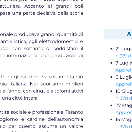
tturiera. Accanto ai grandi poli
ppata una parte decisiva della storia
A
zionale produceva grandi quantità di
antieristica, agli elettrodomestici e
rado non soltanto di soddisfare il
21 Lugl
i internazionali con produzioni di
n.381 d
7 Lugl
Approf
nto pugliese non era soltanto la più
6 Lugl
gia Italiana. Nei suoi anni migliori
Approf
o all’anno, con cinque altoforni attivi
10 Giu
 una città intera.
n.378 
27 Mag
ntità sociale e professionale. Taranto
Appron
ogiorno e cardine dell’autonomia
15 Mag
oprio per questo, assume un valore
n.376 d