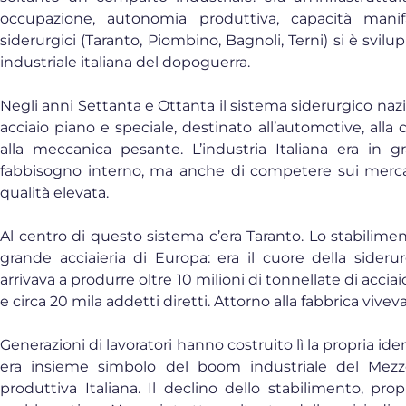
occupazione, autonomia produttiva, capacità manifa
siderurgici (Taranto, Piombino, Bagnoli, Terni) si è svilu
industriale italiana del dopoguerra.
Negli anni Settanta e Ottanta il sistema siderurgico na
acciaio piano e speciale, destinato all’automotive, alla c
alla meccanica pesante. L’industria Italiana era in g
fabbisogno interno, ma anche di competere sui mercat
qualità elevata.
Al centro di questo sistema c’era Taranto. Lo stabilime
grande acciaieria di Europa: era il cuore della siderur
arrivava a produrre oltre 10 milioni di tonnellate di acciai
e circa 20 mila addetti diretti. Attorno alla fabbrica viveva
Generazioni di lavoratori hanno costruito lì la propria ide
era insieme simbolo del boom industriale del Mezz
produttiva Italiana. Il declino dello stabilimento, pr