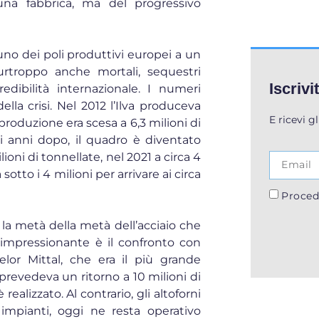
 una fabbrica, ma del progressivo
uno dei poli produttivi europei a un
urtroppo anche mortali, sequestri
Iscrivi
edibilità internazionale. I numeri
lla crisi. Nel 2012 l’Ilva produceva
E ricevi g
 produzione era scesa a 6,3 milioni di
eci anni dopo, il quadro è diventato
oni di tonnellate, nel 2021 a circa 4
sotto i 4 milioni per arrivare ai circa
Proced
gi la metà della metà dell’acciaio che
 impressionante è il confronto con
elor Mittal, che era il più grande
e prevedeva un ritorno a 10 milioni di
ealizzato. Al contrario, gli altoforni
impianti, oggi ne resta operativo