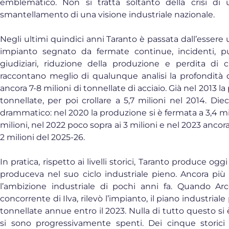
emblematico. Non si tratta soltanto della crisi di
smantellamento di una visione industriale nazionale.
Negli ultimi quindici anni Taranto è passata dall’essere 
impianto segnato da fermate continue, incidenti, p
giudiziari, riduzione della produzione e perdita di cr
raccontano meglio di qualunque analisi la profondità de
ancora 7-8 milioni di tonnellate di acciaio. Già nel 2013 la
tonnellate, per poi crollare a 5,7 milioni nel 2014. Di
drammatico: nel 2020 la produzione si è fermata a 3,4 mili
milioni, nel 2022 poco sopra ai 3 milioni e nel 2023 ancora 
2 milioni del 2025-26.
In pratica, rispetto ai livelli storici, Taranto produce og
produceva nel suo ciclo industriale pieno. Ancora più
l’ambizione industriale di pochi anni fa. Quando Arc
concorrente di Ilva, rilevò l’impianto, il piano industrial
tonnellate annue entro il 2023. Nulla di tutto questo si è r
si sono progressivamente spenti. Dei cinque storici 