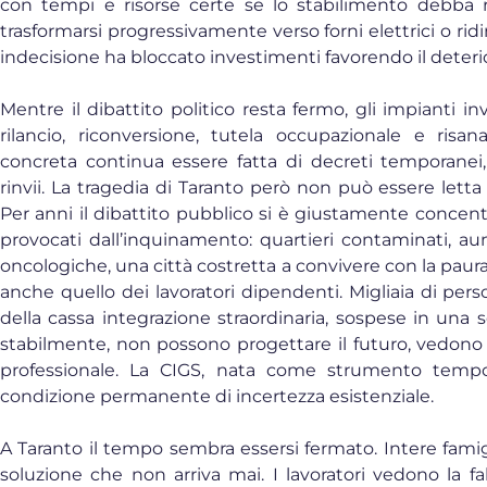
con tempi e risorse certe se lo stabilimento debba re
trasformarsi progressivamente verso forni elettrici o r
indecisione ha bloccato investimenti favorendo il deter
Mentre il dibattito politico resta fermo, gli impianti
rilancio, riconversione, tutela occupazionale e ris
concreta continua essere fatta di decreti temporanei
rinvii. La tragedia di Taranto però non può essere letta 
Per anni il dibattito pubblico si è giustamente concent
provocati dall’inquinamento: quartieri contaminati, au
oncologiche, una città costretta a convivere con la paur
anche quello dei lavoratori dipendenti. Migliaia di per
della cassa integrazione straordinaria, sospese in una 
stabilmente, non possono progettare il futuro, vedon
professionale. La CIGS, nata come strumento tempo
condizione permanente di incertezza esistenziale.
A Taranto il tempo sembra essersi fermato. Intere fami
soluzione che non arriva mai. I lavoratori vedono la fa