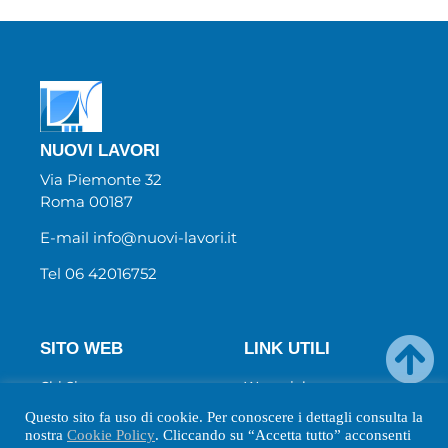
NUOVI LAVORI
Via Piemonte 32
Roma 00187
E-mail info@nuovi-lavori.it
Tel 06 42016752
SITO WEB
LINK UTILI
Chi Siamo
Wecanjob
Newsletter
Privacy Policy
Questo sito fa uso di cookie. Per conoscere i dettagli consulta la
Biblio
Cookie Policy
nostra
Cookie Policy
. Cliccando su “Accetta tutto” acconsenti